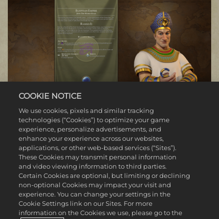
COOKIE NOTICE
We use cookies, pixels and similar tracking
technologies (“Cookies”) to optimize your game
CLEÓPATRA PTOLOMAICA (EGITO)
experience, personalize advertisements, and
enhance your experience across our websites,
applications, or other web-based services (“Sites”).
Nos primeiros anos do reinado de Cleópatra, antes mesmo do
These Cookies may transmit personal information
conflito com seu irmão Ptolomeu XIII, ela precisou lidar com um
and video viewing information to third parties.
grande número de questões complexas, incluindo as dívidas com a
Certain Cookies are optional, but limiting or declining
República Romana e a fome trazida pela seca. Preocupada que
non-optional Cookies may impact your visit and
seus súditos em Alexandria não tivessem o suficiente para comer, e
experience. You can change your settings in the
que isso pudesse levar à instabilidade, Cleópatra abriu os celeiros
Cookie Settings link on our Sites. For more
para o público e decretou que as plantações não poderiam mais ser
information on the Cookies we use, please go to the