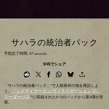
サハラの統治者パック
予想読了時間
47 seconds
SNSでシェア
「サハラの統治者パック」*で人類発祥の地を再訪しよ
『シドマイヤーズ シヴィライゼーション VI』
う。
リーダーパス
**に収録された6つのパックから第4弾が登
場。