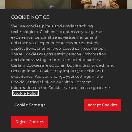
COOKIE NOTICE
We use cookies, pixels and similar tracking
technologies (“Cookies”) to optimize your game
プトレマイオス朝のクレオパトラ（エジプ
experience, personalize advertisements, and
enhance your experience across our websites,
ト）
applications, or other web-based services (“Sites”).
These Cookies may transmit personal information
クレオパトラの治世の初期においては、弟のプトレマイオ
and video viewing information to third parties.
ス13世と対立する前にも共和制ローマへの負債や干ばつに
Certain Cookies are optional, but limiting or declining
よる飢饉など、様々な問題を抱えていました。アレクサン
non-optional Cookies may impact your visit and
ドリアの臣民が飢え、政情不安を引き起こすことを懸念し
experience. You can change your settings in the
たクレオパトラは、穀物庫を一般に開放し、首都から離れ
Cookie Settings link on our Sites. For more
た場所での作物取引を禁止しました。こうした困難な時代
information on the Cookies we use, please go to the
でもエジプトはローマにとって重要な食糧源であったこと
Cookie Policy
から、クレオパトラは食料の産出量の多い文明を好み、食
料の産出量の少ない文明を嫌います。
Cookie Settings
Accept Cookies
新能力：ハピの到来
Reject Cookies
氾濫原沿いの資源が、食料 +1と文化力+1をもたらす。