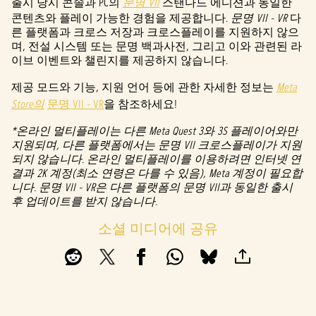
출시 당시 콘솔과 PC의
문명 VII
스탠다드 에디션과 동일한
동의
콘텐츠와 플레이 가능한 경험을 제공합니다.
문명 VII - VR
다
하는
른 플랫폼과 크로스 저장과 크로스플레이를 지원하지 않으
것으
며, 전설 시스템 또는 문명 백과사전, 그리고 이와 관련된 라
로
이브 이벤트와 챌린지를 제공하지 않습니다.
간주
되
제공 모드와 기능, 지원 언어 등에 관한 자세한 정보는
Meta
며,
Store의
문명 VII - VR
을 참조하세요!
데이
터가
*온라인 멀티플레이는 다른 Meta Quest 3와 3S 플레이어와만
Googl
지원되며, 다른 플랫폼에서는 문명 VII 크로스플레이가 지원
e 서
되지 않습니다. 온라인 멀티플레이를 이용하려면 인터넷 연
버로
결과 2K 계정(최소 연령은 다를 수 있음), Meta 계정이 필요합
전송
니다. 문명 VII - VR은 다른 플랫폼의 문명 VII과 동일한 출시
됩니
후 업데이트를 받지 않습니다.
다.
소셜 미디어에 공유