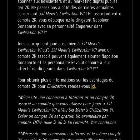
abonner aux newsletters et au marketing digital publiés
par 2K. Ne passez pas à côté des dernières actualités
concernant
Sid Meier’s Civilization VII
! En associant votre
compte 2K, vous débloquerez le dirigeant Napoléon
Bonaparte avec sa personnalité Empereur dans
Civilization VII
!*
Tous ceux qui ont joué aussi bien à
Sid Meier's
Civilization VI
qu’à
Sid Meier's Civilization VII
avec un
compte 2K associé peuvent également ajouter Napoléon
Bonaparte et sa personnalité Révolutionnaire à leur
effectif de dirigeants dans
Civilization VII
!**
Pour obtenir plus d'informations sur les avantages du
compte 2K pour
Civilization
, rendez-vous
ici
.
*Nécessite une connexion à Internet et un compte 2K
associé au compte que vous utilisez pour jouer à Sid
Meier's Civilization VII et/ou Sid Meier's Civilization VI.
Créer un compte 2K est gratuit. Un exemplaire par
compte. Offre nulle là où la loi l’interdit. Voir conditions.
**Nécessite une connexion à Internet et le même compte
2K associé au(x) compte(s) que vous utilisez pour jouer à