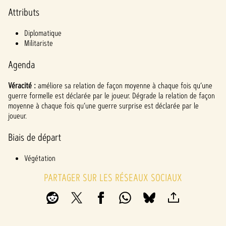
l
Attributs
a
y
Diplomatique
Militariste
Agenda
En
cliqua
Véracité :
améliore sa relation de façon moyenne à chaque fois qu’une
nt
guerre formelle est déclarée par le joueur. Dégrade la relation de façon
sur
moyenne à chaque fois qu’une guerre surprise est déclarée par le
Jouer
joueur.
,
vous
Biais de départ
accep
tez la
Végétation
politi
que
PARTAGER SUR LES RÉSEAUX SOCIAUX
de
confi
denti
alité