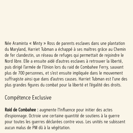
Née Araminta « Minty » Ross de parents esclaves dans une plantation
A
du Maryland, Harriet Tubman a échappé à ses maîtres grâce au Chemin
de fer clandestin, un réseau de refuges qui permettait de rejoindre le
c
Nord libre. Elle a ensuite aidé d’autres esclaves à retrouver la liberté,
c
puis dirigé l’armée de l’Union lors du raid de Combahee Ferry, sauvant
plus de 700 personnes, et s’est ensuite impliquée dans le mouvement
e
suffragiste ainsi que dans d’autres causes. Harriet Tubman est l’une des
plus grandes figures du combat pour la liberté et l’égalité des droits.
p
Compétence Exclusive
t
&
Raid de Combahee :
augmente l’Influence pour initier des actes
d’espionnage. Octroie une certaine quantité de soutiens à la guerre
P
pour toutes les guerres déclarées contre vous. Les unités ne subissent
aucun malus de PM dû à la végétation.