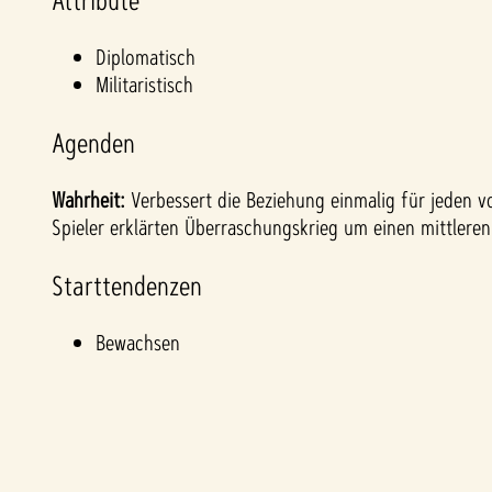
Attribute
&
Diplomatisch
P
Militaristisch
l
Agenden
a
Wahrheit:
Verbessert die Beziehung einmalig für jeden vo
y
Spieler erklärten Überraschungskrieg um einen mittleren
Starttendenzen
Inde
Bewachsen
m du
auf
"Spie
len"
klick
st,