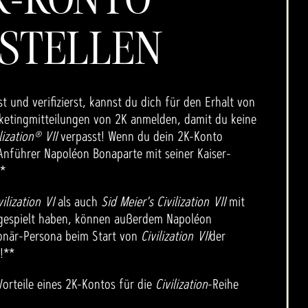
STELLEN
t und verifizierst, kannst du dich für den Erhalt von
rketingmitteilungen von 2K anmelden, damit du keine
lization® VII
verpasst! Wenn du dein 2K-Konto
Anführer Napoléon Bonaparte mit seiner Kaiser-
!*
vilization VI
als auch
Sid Meier's Civilization VII
mit
gespielt haben, können außerdem Napoléon
ionär-Persona beim Start von
Civilization VII
der
!**
orteile eines 2K-Kontos für die
Civilization
-Reihe