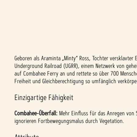
Geboren als Araminta „Minty“ Ross, Tochter versklavter 
A
Underground Railroad (UGRR), einem Netzwerk von geheim
c
auf Combahee Ferry an und rettete so über 700 Mensch
Freiheit und Gleichberechtigung so umfänglich verkörpe
c
Einzigartige Fähigkeit
e
Combahee-Überfall:
Mehr Einfluss für das Anregen von S
p
ignorieren Fortbewegungsmalus durch Vegetation.
t