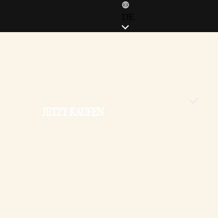
DE
ENGLISH (EN)
ENGLISH (GB)
FRANÇAIS (FR)
ITALIANO (IT)
DEUTSCH (DE)
JETZT KAUFEN
ESPAÑOL (ES)
ESPAÑOL (MX)
POLSKI (PL)
PORTUGUÊS (BR)
日本語 (JP)
한국어 (KR)
繁體中文 (TW)
简体中文 (CN)