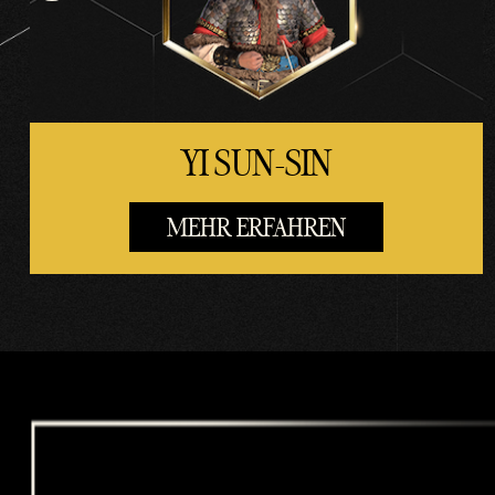
trag
ung
von
Date
n an
YI SUN-SIN
die
Goog
le-
MEHR ERFAHREN
Serv
er
zu.