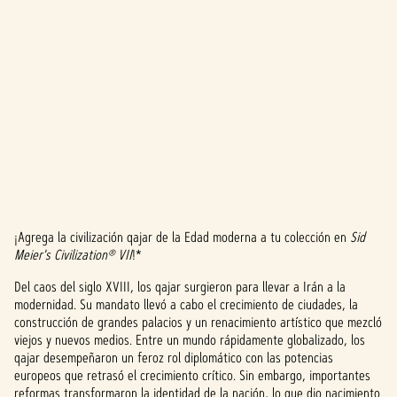
¡Agrega la civilización qajar de la Edad moderna a tu colección en
Sid
A
Meier's Civilization® VII
!*
c
Del caos del siglo XVIII, los qajar surgieron para llevar a Irán a la
modernidad. Su mandato llevó a cabo el crecimiento de ciudades, la
c
construcción de grandes palacios y un renacimiento artístico que mezcló
e
viejos y nuevos medios. Entre un mundo rápidamente globalizado, los
qajar desempeñaron un feroz rol diplomático con las potencias
p
europeos que retrasó el crecimiento crítico. Sin embargo, importantes
reformas transformaron la identidad de la nación, lo que dio nacimiento