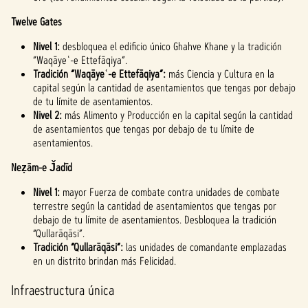
priva
cidad
Twelve Gates
de
Nivel 1:
desbloquea el edificio único Ghahve Khane y la tradición
YouTu
“Waqāyeʿ-e Ettefāqiya”.
be
y
Tradición “Waqāyeʿ-e Ettefāqiya”:
más Ciencia y Cultura en la
la
capital según la cantidad de asentamientos que tengas por debajo
trans
de tu límite de asentamientos.
feren
Nivel 2:
más Alimento y Producción en la capital según la cantidad
cia
de asentamientos que tengas por debajo de tu límite de
de
asentamientos.
datos
a los
Neẓām-e J̌adīd
servi
Nivel 1:
dores
mayor Fuerza de combate contra unidades de combate
terrestre según la cantidad de asentamientos que tengas por
de
debajo de tu límite de asentamientos. Desbloquea la tradición
Googl
“Qullarāqāsi”.
e.
Tradición “Qullarāqāsi”:
las unidades de comandante emplazadas
en un distrito brindan más Felicidad.
Infraestructura única