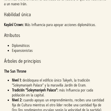
t
a un nuevo Irán.
&
Habilidad única
P
Kayānī Crown:
Más Influencia para apoyar acciones diplomáticas.
l
Atributos
a
Diplomáticos
y
Expansionistas
Árboles de principios
Al
hacer
The Sun Throne
clic
en
Nivel 1:
desbloquea el edificio único Takyeh, la tradición
jugar,
“Soleymaniyeh Palace” y la maravilla Jardín de Eram.
acept
Tradición “Soleymaniyeh Palace”:
más Influencia por cada
as la
población en la capital.
políti
Nivel 2:
cuando apoyas un emprendimiento, recibes una cantidad
fija de Cultura mientras el otro líder recibe una cantidad fija de
ca de
Oro (los rendimientos escalan según la velocidad de la partida).