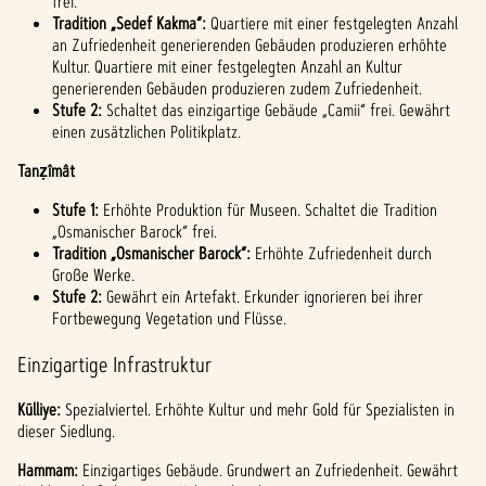
frei.
e-
Tradition „Sedef Kakma“:
Quartiere mit einer festgelegten Anzahl
Serve
an Zufriedenheit generierenden Gebäuden produzieren erhöhte
r zu.
Kultur. Quartiere mit einer festgelegten Anzahl an Kultur
generierenden Gebäuden produzieren zudem Zufriedenheit.
Stufe 2:
Schaltet das einzigartige Gebäude „Camii“ frei. Gewährt
einen zusätzlichen Politikplatz.
Tanẓîmât
Stufe 1:
Erhöhte Produktion für Museen. Schaltet die Tradition
„Osmanischer Barock“ frei.
Tradition „Osmanischer Barock“:
Erhöhte Zufriedenheit durch
Große Werke.
Stufe 2:
Gewährt ein Artefakt. Erkunder ignorieren bei ihrer
Fortbewegung Vegetation und Flüsse.
Einzigartige Infrastruktur
Külliye:
Spezialviertel. Erhöhte Kultur und mehr Gold für Spezialisten in
dieser Siedlung.
Hammam:
Einzigartiges Gebäude. Grundwert an Zufriedenheit. Gewährt