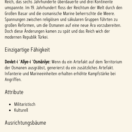
Reich, das sechs Jahrhunderte überdauerte und drei Kontinente
p
umspannte. Im 19. Jahrhundert floss der Reichtum der Welt durch den
Großen Basar und die osmanische Marine beherrschte die Meere.
t
Spannungen zwischen religiösen und säkularen Gruppen führten zu
großen Reformen, um die Osmanen auf eine neue Ära vorzubereiten.
&
Doch diese Änderungen kamen zu spät und das Reich wich der
modernen Republik Türkei.
P
Einzigartige Fähigkeit
l
a
Devlet-i ʿAlīye-i ʿOsmānīye:
Wenn du ein Artefakt auf dem Territorium
der Osmanen ausgräbst, generierst du ein zusätzliches Artefakt.
y
Infanterie und Marineeinheiten erhalten erhöhte Kampfstärke bei
Angriffen.
Attribute
Inde
m du
Militaristisch
auf
Kulturell
"Spiel
en"
Ausrichtungsbäume
klicks
t,