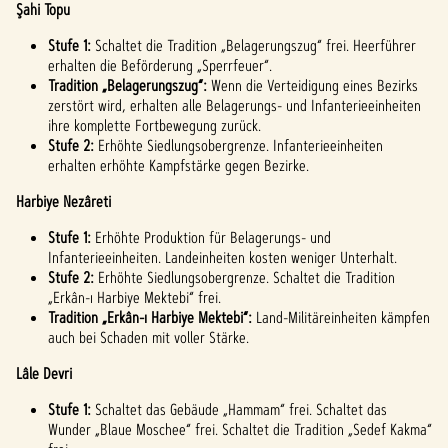
stim
Şahi Topu
mst
Stufe 1:
du
Schaltet die Tradition „Belagerungszug“ frei. Heerführer
erhalten die Beförderung „Sperrfeuer“.
den
Tradition „Belagerungszug“:
Wenn die Verteidigung eines Bezirks
Date
zerstört wird, erhalten alle Belagerungs- und Infanterieeinheiten
nschu
ihre komplette Fortbewegung zurück.
tzbes
Stufe 2:
Erhöhte Siedlungsobergrenze. Infanterieeinheiten
timm
erhalten erhöhte Kampfstärke gegen Bezirke.
unge
Harbiye Nezâreti
n von
YouTu
Stufe 1:
Erhöhte Produktion für Belagerungs- und
be
Infanterieeinheiten. Landeinheiten kosten weniger Unterhalt.
Stufe 2:
und
Erhöhte Siedlungsobergrenze. Schaltet die Tradition
„Erkân-ı Harbiye Mektebi“ frei.
der
Tradition „Erkân-ı Harbiye Mektebi“:
Übert
Land-Militäreinheiten kämpfen
ragun
auch bei Schaden mit voller Stärke.
g von
Lâle Devri
Date
n an
Stufe 1:
Schaltet das Gebäude „Hammam“ frei. Schaltet das
die
Wunder „Blaue Moschee“ frei. Schaltet die Tradition „Sedef Kakma“
Googl