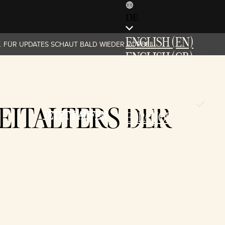
DE
ENGLISH (EN)
. FÜR UPDATES SCHAUT BALD WIEDER VORBEI!
ENGLISH (GB)
FRANÇAIS (FR)
ITALIANO (IT)
DEUTSCH (DE)
ZEITALTERS DER
JETZT KAUFEN
ESPAÑOL (ES)
ESPAÑOL (MX)
POLSKI (PL)
PORTUGUÊS (BR)
日本語 (JP)
한국어 (KR)
繁體中文 (TW)
简体中文 (CN)