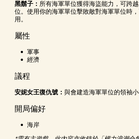
黑鬍子：
所有海軍單位獲得海盜能力，可跨越
&
位。使用你的海軍單位擊敗敵對海軍單位時，
用。
P
屬性
l
a
軍事
經濟
y
議程
點
安妮女王復仇號：
與會建造海軍單位的領袖小
擊
「
開局偏好
播
放
海岸
」
即
*需有主遊戲。此內容亦收錄於「權力浪潮合