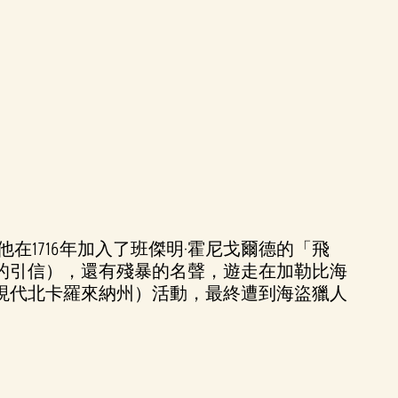
1716年加入了班傑明·霍尼戈爾德的「飛
的引信），還有殘暴的名聲，遊走在加勒比海
現代北卡羅來納州）活動，最終遭到海盜獵人