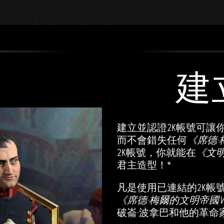
建
建立並認證2K帳號可讓
而不會錯失任何
《席德·
2K帳號，你就能在
《文明
君主造型！*
凡是使用已連結的2K帳
《席德·梅爾的文明帝國VI
破崙·波拿巴和他的革命