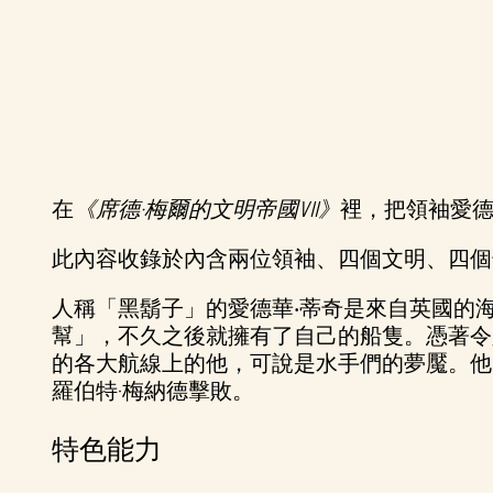
在
《席德·梅爾的文明帝國VII》
裡，把領袖愛德
A
此內容收錄於內含兩位領袖、四個文明、四個
c
人稱「黑鬍子」的愛德華‧蒂奇是來自英國的海
c
幫」，不久之後就擁有了自己的船隻。憑著令
的各大航線上的他，可說是水手們的夢魘。他
e
羅伯特·梅納德擊敗。
p
特色能力
t