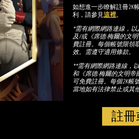
如想進一步瞭解註冊2K
利，請參見
這裡
。
*需有網際網路連線，以及
及/或《席德·梅爾的文明
費註冊。每個帳號限領
效。需遵守適用條款。
**需有網際網路連線，
和《席德·梅爾的文明帝國
可免費註冊。每個2K帳
當地如有法律禁止或其
註冊