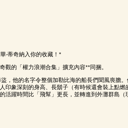
華‧蒂奇納入你的收藏！*
奇觀的「權力浪潮合集」擴充內容**同捆。
盜，他的名字令整個加勒比海的船長們聞風喪膽。他在
人印象深刻的身高、長鬍子（有時候還會裝上點燃
的活躍時間比「飛幫」更長，並轉進到外灘群島（