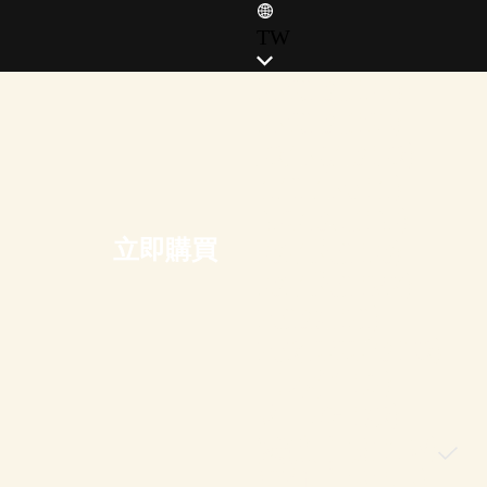
TW
ENGLISH (EN)
ENGLISH (GB)
FRANÇAIS (FR)
ITALIANO (IT)
DEUTSCH (DE)
立即購買
ESPAÑOL (ES)
ESPAÑOL (MX)
POLSKI (PL)
PORTUGUÊS (BR)
日本語 (JP)
한국어 (KR)
繁體中文 (TW)
简体中文 (CN)