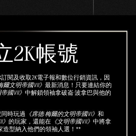
立2K帳號
你訂閱及收取2K電子報和數位行銷資訊，因
梅爾文明帝國VII》
最新消息！只要連結你的
帝國VII》
中解鎖領袖拿破崙·波拿巴與他的
號同時玩過
《席德·梅爾的文明帝國VI》
和
I》
的玩家，還能在
《文明帝國VII》
中將拿
家造型納入他們的領袖人選！**