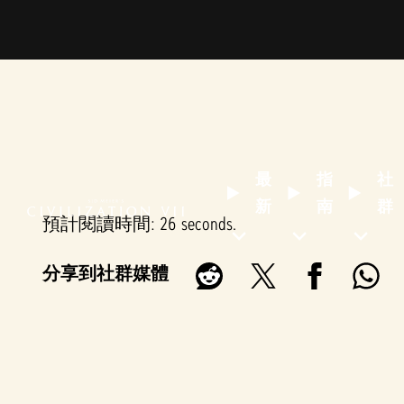
最
指
社
新
南
群
預計閱讀時間
26 seconds
分享到社群媒體