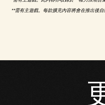
表
**需有主遊戲。每款擴充內容將會在推出後
示
你
同
意
YouT
ube
的
隱
私
權
政
策
，
並
同