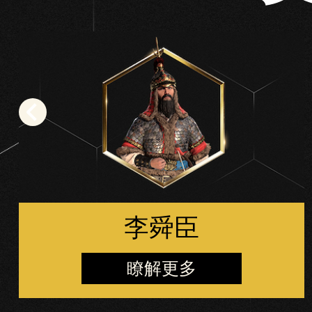
意
將
資
料
傳
輸
至
Goog
le伺
服
器
。
李舜臣
瞭解更多