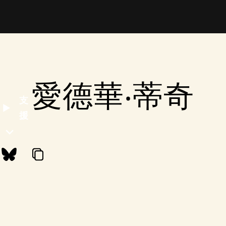
愛德華‧蒂奇
支
援