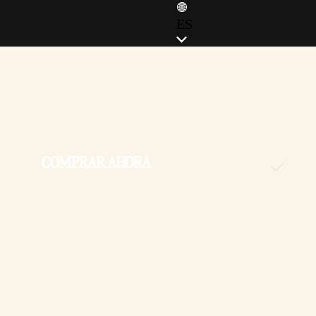
ES
ENGLISH (EN)
ENGLISH (GB)
FRANÇAIS (FR)
ITALIANO (IT)
DEUTSCH (DE)
COMPRAR AHORA
ESPAÑOL (ES)
ESPAÑOL (MX)
POLSKI (PL)
PORTUGUÊS (BR)
日本語 (JP)
한국어 (KR)
繁體中文 (TW)
简体中文 (CN)