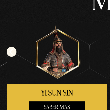
M
fere
ncia
de
dato
s a
los
servi
dore
s de
Goog
le.
YI SUN SIN
SABER MÁS