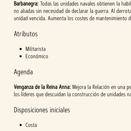
Barbanegra:
Todas las unidades navales obtienen la habil
&
no aliadas sin necesidad de declarar la guerra. Al derro
unidad vencida. Aumenta los costes de mantenimiento de
P
Atributos
l
a
Militarista
Económico
y
Agenda
Al
Venganza de la Reina Anna:
Mejora la Relación en una p
hace
los líderes que descuidan la construcción de unidades na
r clic
en
Disposiciones iniciales
«Ace
ptar
Costa
y