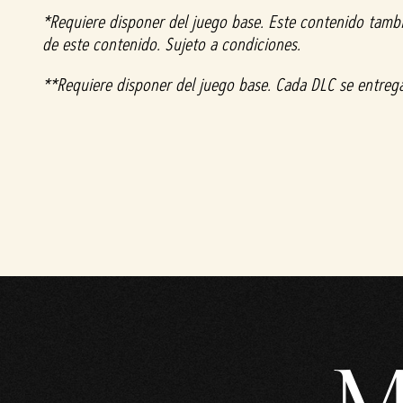
repr
*Requiere disponer del juego base. Este contenido tamb
oduc
de este contenido. Sujeto a condiciones.
ir»,
**Requiere disponer del juego base. Cada DLC se entreg
acep
tas
la
políti
ca
de
priva
cida
d de
YouT
ube
y la
trans