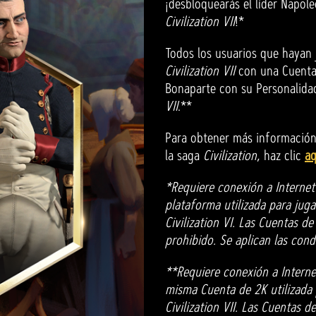
¡desbloquearás el líder Napo
Civilization VII
!*
Todos los usuarios que hayan
Civilization VII
con una Cuenta
Bonaparte con su Personalidad
VII
.**
Para obtener más información
la saga
Civilization
, haz clic
aq
*Requiere conexión a Internet
plataforma utilizada para jugar
Civilization VI. Las Cuentas d
prohibido. Se aplican las cond
**Requiere conexión a Interne
misma Cuenta de 2K utilizada p
Civilization VII. Las Cuentas 