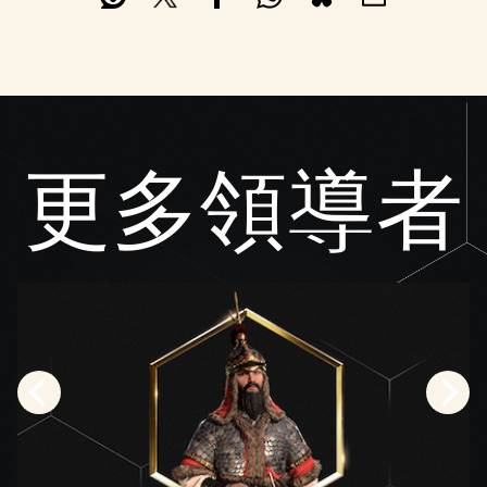
至
Googl
e伺
服
器。
更多領導者