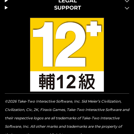
LEGAL
SUPPORT
©2026 Take-Two Interactive Software, Inc. Sid Meier’s Civilization,
Civilization, Civ, 2K, Firaxis Games, Take-Two Interactive Software and
their respective logos are all trademarks of Take-Two Interactive
Software, Inc. All other marks and trademarks are the property of