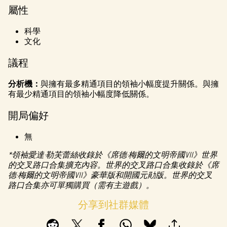
l
屬性
a
科學
y
文化
議程
點擊
「播
分析機：
與擁有最多精通項目的領袖小幅度提升關係。與擁
放」
有最少精通項目的領袖小幅度降低關係。
即表
示你
開局偏好
同意
YouTu
無
be的
*領袖愛達·勒芙蕾絲收錄於《席德·梅爾的文明帝國VII》世界
隱私
的交叉路口合集擴充內容。世界的交叉路口合集收錄於《席
權政
德·梅爾的文明帝國VII》豪華版和開國元勛版。世界的交叉
策
，
路口合集亦可單獨購買（需有主遊戲）。
並同
意將
分享到社群媒體
資料
傳輸