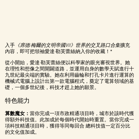
入手
《席德·梅爾的文明帝國VII》世界的交叉路口合集
擴充
A
內容，即可把領袖愛達·勒芙蕾絲納入你的收藏！*
c
從小開始，愛達·勒芙蕾絲便以科學家的眼光審視世界。她
在理性和想像之間開闢道路，並運用自身的數學天賦進行十
c
九世紀最尖端的實驗。她在利用齒輪和打孔卡片進行運算的
e
機械式電腦上設計出第一款電腦程式，奠定了電算領域的基
礎，一個多世紀後，科技才趕上她的願景。
p
特色能力
t
算數魔女：
當你完成一項市政精通項目時，城市於該時代獲
&
得額外科技值。此加成於每個時代開始時重置。當你完成一
P
項科技精通項目時，獲得等同每回合 總科技值一定百分比
的文化值加成。