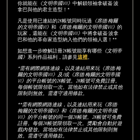
你就能在
《文明帝國VII》
中解鎖領袖拿破崙·波
拿巴與他的君主造型！*
凡是使用已連結的2K帳號同時玩過
《席德·梅爾
的文明帝國VI》
和
《席德·梅爾的文明帝國VII》
的
玩家，還能在
《文明帝國VII》
中將拿破崙·波拿
巴和他的革命家造型納入他們的領袖人選！**
如想進一步瞭解註冊2K帳號能享有哪些
《文明帝
國》
系列作品福利，請參見
這裡
。
*需有網際網路連線，以及連結用來玩《席德·梅
爾的文明帝國VII》及/或《席德·梅爾的文明帝國
VI》的平台帳號的2K帳號。2K帳號可免費註冊。
每個帳號限領取一次。當地如有法律禁止或其他
限制則無效。需遵守適用條款。
**需有網際網路連線，以及連結用來玩《席德·
梅爾的文明帝國VI》和《席德·梅爾的文明帝國
VII》的平台帳號的同一個2K帳號。2K帳號可免費
註冊。每個2K帳號限領取一次。獎勵會自動於遊
戲內發放。當地如有法律禁止或其他限制則無
效。需遵守適用條款。