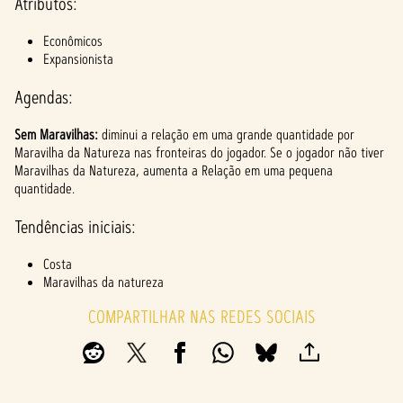
l
Atributos:
a
Econômicos
y
Expansionista
Agendas:
Ao
Sem Maravilhas:
diminui a relação em uma grande quantidade por
clicar
Maravilha da Natureza nas fronteiras do jogador. Se o jogador não tiver
em
Maravilhas da Natureza, aumenta a Relação em uma pequena
jogar,
quantidade.
você
conco
Tendências iniciais:
rda
com
Costa
a
Maravilhas da natureza
políti
ca de
COMPARTILHAR NAS REDES SOCIAIS
priva
cidad
e do
YouTu