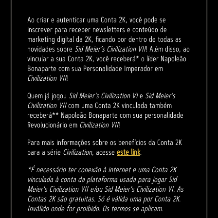
Ao criar e autenticar uma Conta 2K, você pode se
inscrever para receber newsletters e conteúdo de
marketing digital da 2K, ficando por dentro de todas as
novidades sobre
Sid Meier’s Civilization VII
! Além disso, ao
vincular a sua Conta 2K, você receberá* o líder Napoleão
Bonaparte com sua Personalidade Imperador em
Civilization VII
!
Quem já jogou
Sid Meier's Civilization VI
e
Sid Meier's
Civilization VII
com uma Conta 2K vinculada também
receberá** Napoleão Bonaparte com sua personalidade
Revolucionário em
Civilization VII
!
Para mais informações sobre os benefícios da Conta 2K
para a série
Civilization
, acesse
este link
.
*É necessário ter conexão à internet e uma Conta 2K
vinculada à conta da plataforma usada para jogar Sid
Meier's Civilization VII e/ou Sid Meier's Civilization VI. As
Contas 2K são gratuitas. Só é válida uma por Conta 2K.
Inválido onde for proibido. Os termos se aplicam.