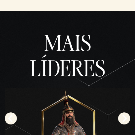
be
e
com
a
trans
ferên
MAIS
cia
de
dado
s
LÍDERES
para
os
servi
dores
do
Googl
e.