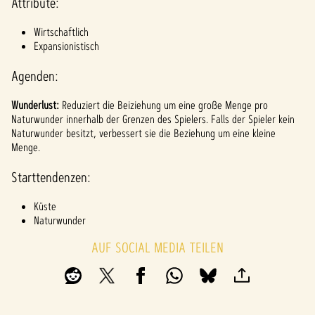
l
Attribute:
a
Wirtschaftlich
y
Expansionistisch
Agenden:
Inde
Wunderlust:
Reduziert die Beiziehung um eine große Menge pro
m du
Naturwunder innerhalb der Grenzen des Spielers. Falls der Spieler kein
auf
Naturwunder besitzt, verbessert sie die Beziehung um eine kleine
"Spiel
Menge.
en"
klicks
Starttendenzen:
t,
stim
Küste
mst
Naturwunder
du
den
AUF SOCIAL MEDIA TEILEN
Date
nschu
tzbes
timm