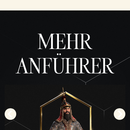
unge
n von
YouTu
be
und
MEHR
der
Übert
ragun
g von
ANFÜHRER
Date
n an
die
Googl
e-
Serve
r zu.