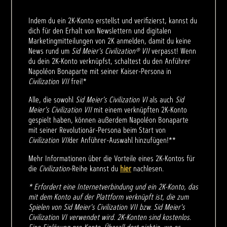
Indem du ein 2K-Konto erstellst und verifizierst, kannst du
dich für den Erhalt von Newslettern und digitalen
Marketingmitteilungen von 2K anmelden, damit du keine
News rund um
Sid Meier's Civilization® VII
verpasst! Wenn
du dein 2K-Konto verknüpfst, schaltest du den Anführer
Napoléon Bonaparte mit seiner Kaiser-Persona in
Civilization VII
frei!*
Alle, die sowohl
Sid Meier's Civilization VI
als auch
Sid
Meier's Civilization VII
mit einem verknüpften 2K-Konto
gespielt haben, können außerdem Napoléon Bonaparte
mit seiner Revolutionär-Persona beim Start von
Civilization VII
der Anführer-Auswahl hinzufügen!**
Mehr Informationen über die Vorteile eines 2K-Kontos für
die
Civilization
-Reihe kannst du
hier
nachlesen.
* Erfordert eine Internetverbindung und ein 2K-Konto, das
mit dem Konto auf der Plattform verknüpft ist, die zum
Spielen von Sid Meier's Civilization VII bzw. Sid Meier's
Civilization VI verwendet wird. 2K-Konten sind kostenlos.