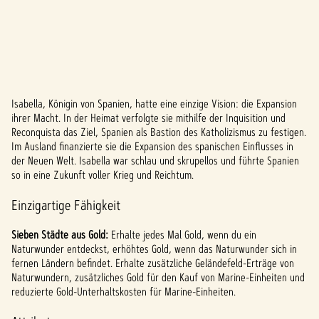
Isabella, Königin von Spanien, hatte eine einzige Vision: die Expansion
A
ihrer Macht. In der Heimat verfolgte sie mithilfe der Inquisition und
Reconquista das Ziel, Spanien als Bastion des Katholizismus zu festigen.
c
Im Ausland finanzierte sie die Expansion des spanischen Einflusses in
c
der Neuen Welt. Isabella war schlau und skrupellos und führte Spanien
so in eine Zukunft voller Krieg und Reichtum.
e
Einzigartige Fähigkeit
p
Sieben Städte aus Gold:
Erhalte jedes Mal Gold, wenn du ein
t
Naturwunder entdeckst, erhöhtes Gold, wenn das Naturwunder sich in
&
fernen Ländern befindet. Erhalte zusätzliche Geländefeld-Erträge von
Naturwundern, zusätzliches Gold für den Kauf von Marine-Einheiten und
P
reduzierte Gold-Unterhaltskosten für Marine-Einheiten.