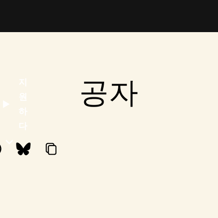
공자
지
원
하
다