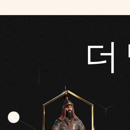
YouT
ube
의
개
더
인
정
보
보
호
정
책
에
동
의
하