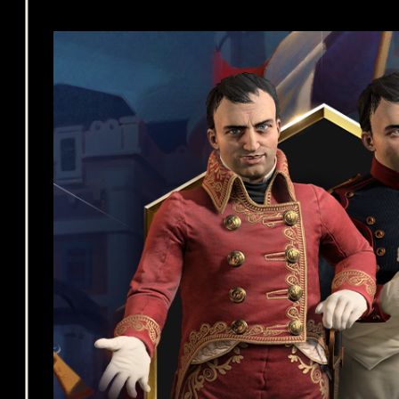
됩
니
다.