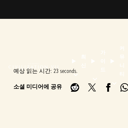
커
가
최
뮤
이
신
니
드
예상 읽는 시간
23 seconds
티
소셜 미디어에 공유