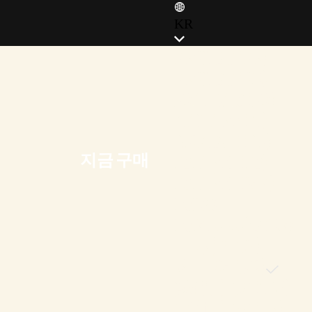
KR
ENGLISH (EN)
ENGLISH (GB)
FRANÇAIS (FR)
ITALIANO (IT)
DEUTSCH (DE)
지금 구매
ESPAÑOL (ES)
ESPAÑOL (MX)
POLSKI
PORTUGUÊS (BR)
日本語 (JP)
한국어 (KR)
繁體中文 (TW)
简体中文 (CN)