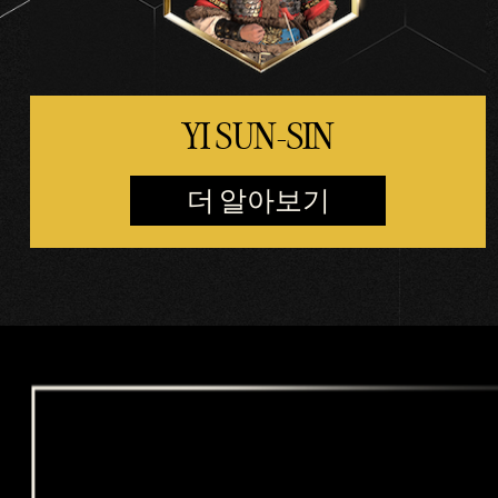
는
것
으
로
간
YI SUN-SIN
주
되
며,
더 알아보기
데
이
터
가
Goog
le 서
버
로
전
송