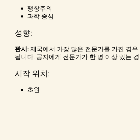
&
팽창주의
과학 중심
P
성향:
l
꽌시:
제국에서 가장 많은 전문가를 가진 경우 
a
됩니다. 공자에게 전문가가 한 명 이상 있는 
y
시작 위치:
초원
재
생
을
클
릭
하
면