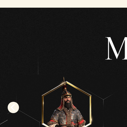
tas
la
políti
ca
M
de
priva
cida
d de
YouT
ube
y la
trans
fere
ncia
de
dato