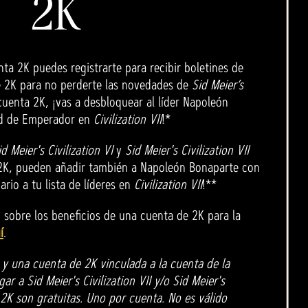
2K
nta 2K puedes registrarte para recibir boletines de
de 2K para no perderte las novedades de
Sid Meier’s
 cuenta 2K, ¡vas a desbloquear al líder Napoleón
ad de Emperador en
Civilization VII
!*
id Meier's Civilization VI
y
Sid Meier's Civilization VII
2K, pueden añadir también a Napoleón Bonaparte con
rio a tu lista de líderes en
Civilization VII
!**
sobre los beneficios de una cuenta de 2K para la
í
.
 y una cuenta de 2K vinculada a la cuenta de la
r a Sid Meier's Civilization VII y/o Sid Meier's
e 2K son gratuitas. Uno por cuenta. No es válido