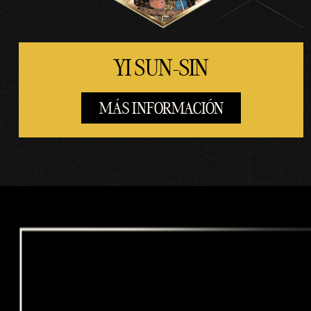
s a
los
servi
dore
YI SUN-SIN
s de
Goog
MÁS INFORMACIÓN
le.