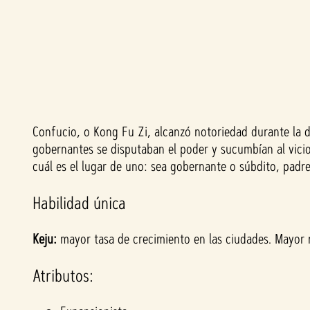
Confucio, o Kong Fu Zi, alcanzó notoriedad durante la di
A
gobernantes se disputaban el poder y sucumbían al vicio,
c
cuál es el lugar de uno: sea gobernante o súbdito, padre 
c
Habilidad única
e
Keju:
mayor tasa de crecimiento en las ciudades. Mayor ni
p
Atributos:
t