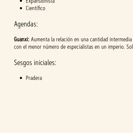
Expansionista
&
Científico
P
Agendas:
l
Guanxi:
Aumenta la relación en una cantidad intermedia p
con el menor número de especialistas en un imperio. Solo
a
y
Sesgos iniciales:
Pradera
Al
hace
r clic
en
jugar
,
acep