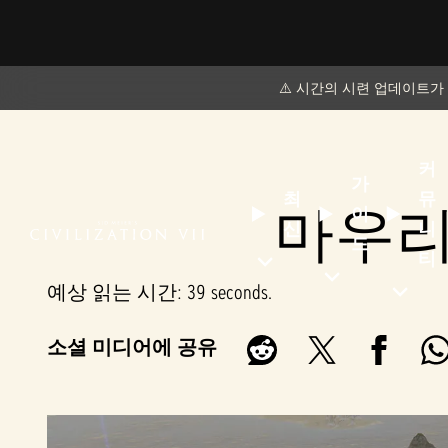
⚠️ 시간의 시련 업데이트가
커
가
최
뮤
마우리
이
신
니
드
티
예상 읽는 시간
39 seconds
소셜 미디어에 공유