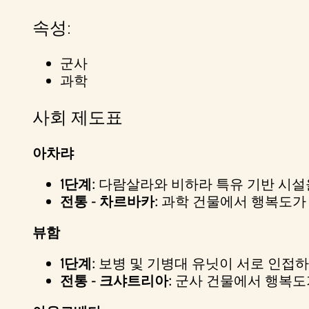
속성:
군사
과학
사회 제도표
아차랴
1단계:
다람살라와 비하라 특유 기반 시설을
전통 - 차르바카:
과학 건물에서 행복도가
뷰함
1단계:
보병 및 기병대 유닛이 서로 인접하면
전통 - 크샤트리아:
군사 건물에서 행복도