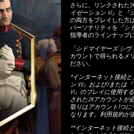
さらに、リンクされた2
イゼーション VI』
と
『シ
の両方をプレイした方
パーソナリティを
『シド
指導者のラインナップに
「シドマイヤーズ シヴ
カウントで得られるメ
ださい。
*インターネット接続と
ン VII』および/また
VI』のプレイに使用す
された2Kアカウントが
取りはアカウント1つに
なります。利用規約が
**インターネット接続