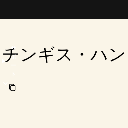
チンギス・ハン
サ
ポ
ー
ト