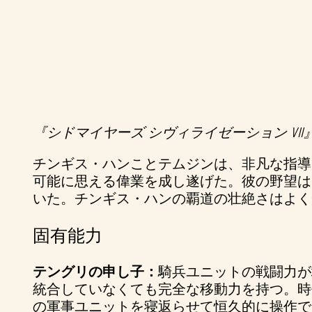
『シドマイヤーズ シヴィライゼーション VII
A
チンギス・ハンことテムジンは、非凡な指導
c
可能に思える偉業を成し遂げた。彼の野望は
いた。チンギス・ハンの覇道の壮絶さはよく
c
e
固有能力
p
テングリの申し子：
騎兵ユニットの戦闘力が
統合していなくても完全な移動力を持つ。時
t
の軍事ユニットを寝返らせて恒久的に操作で