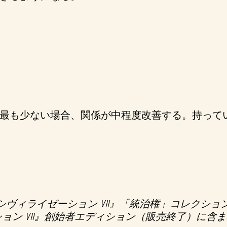
最も少ない場合、関係が中程度改善する。持って
シヴィライゼーション VII』「統治権」コレクショ
ョン VII』創始者エディション（販売終了）に含