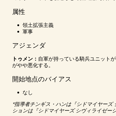
&
属性
P
領土拡張主義
l
軍事
a
アジェンダ
y
トゥメン：
自軍が持っている騎兵ユニットが
がやや悪化する。
再
開始地点のバイアス
生
を
なし
ク
リ
*指導者チンギス・ハンは『シドマイヤーズ 
ッ
ションは『シドマイヤーズ シヴィライゼーシ
ク