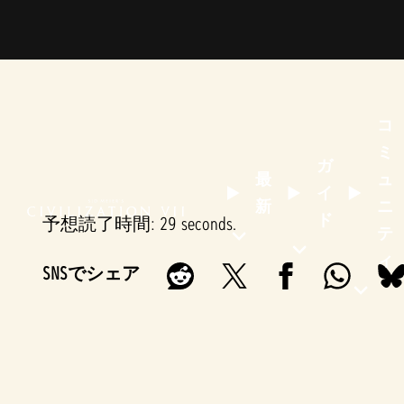
コ
ミ
ガ
最
ュ
イ
新
ニ
ド
予想読了時間
29 seconds
テ
ィ
SNSでシェア