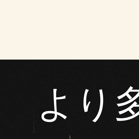
す
る
と
、
YouT
ube
の
プ
ラ
イ
より
バ
シ
ー
ポ
リ