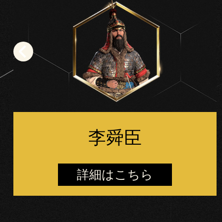
シ
ー
と
Goog
leサ
ー
バ
ー
へ
の
デ
李舜臣
ー
タ
転
詳細はこちら
送
に
同
意