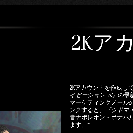
2Kア
2Kアカウントを作成し
イゼーション VII』
の最
マーケティングメールの
ンクすると、
『シドマイ
者ナポレオン・ボナパ
ます。*