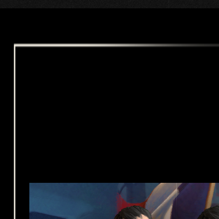
し
た
も
の
と
み
な
さ
れ
ま
す
。