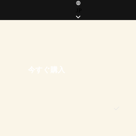
JP
ENGLISH (EN)
ENGLISH (GB)
FRANÇAIS (FR)
ITALIANO (IT)
DEUTSCH (DE)
今すぐ購入
ESPAÑOL (ES)
ESPAÑOL (MX)
POLSKI (PL)
PORTUGUÊS (BR)
日本語 (JP)
한국어 (KR)
繁體中文 (TW)
简体中文 (CN)