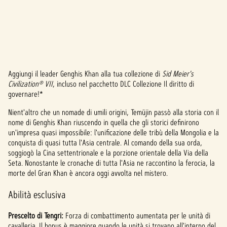
Aggiungi il leader Genghis Khan alla tua collezione di
Sid Meier's
A
Civilization® VII
, incluso nel pacchetto DLC Collezione Il diritto di
governare!*
c
Nient'altro che un nomade di umili origini, Temüjin passò alla storia con il
c
nome di Genghis Khan riuscendo in quella che gli storici definirono
e
un'impresa quasi impossibile: l'unificazione delle tribù della Mongolia e la
conquista di quasi tutta l'Asia centrale. Al comando della sua orda,
p
soggiogò la Cina settentrionale e la porzione orientale della Via della
Seta. Nonostante le cronache di tutta l'Asia ne raccontino la ferocia, la
t
morte del Gran Khan è ancora oggi avvolta nel mistero.
&
Abilità esclusiva
P
Prescelto di Tengri:
Forza di combattimento aumentata per le unità di
cavalleria. Il bonus è maggiore quando le unità si trovano all'interno del