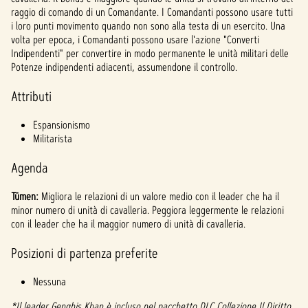
l
raggio di comando di un Comandante. I Comandanti possono usare tutti
a
i loro punti movimento quando non sono alla testa di un esercito. Una
volta per epoca, i Comandanti possono usare l'azione "Converti
y
Indipendenti" per convertire in modo permanente le unità militari delle
Potenze indipendenti adiacenti, assumendone il controllo.
Attributi
Clicca
ndo
su
Espansionismo
Gioca
Militarista
,
accet
Agenda
ti la
politi
Tümen:
Migliora le relazioni di un valore medio con il leader che ha il
ca
minor numero di unità di cavalleria. Peggiora leggermente le relazioni
con il leader che ha il maggior numero di unità di cavalleria.
sulla
priva
Posizioni di partenza preferite
cy di
YouTu
Nessuna
be
e
*Il leader Genghis Khan è incluso nel pacchetto DLC Collezione Il Diritto
il