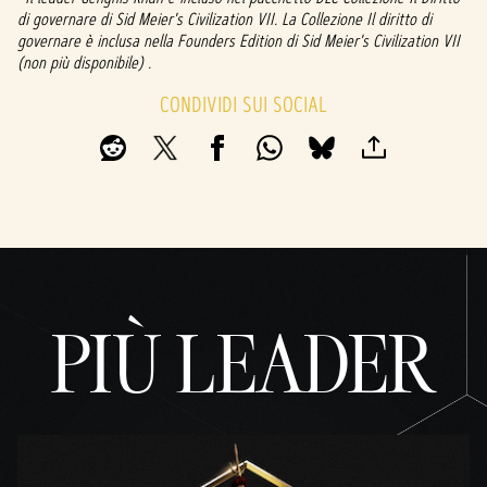
di governare di Sid Meier's Civilization VII. La Collezione Il diritto di
trasf
governare è inclusa nella Founders Edition di Sid Meier's Civilization VII
erime
(non più disponibile) .
nto
dei
CONDIVIDI SUI SOCIAL
dati
ai
serve
r di
Googl
e.
PIÙ LEADER