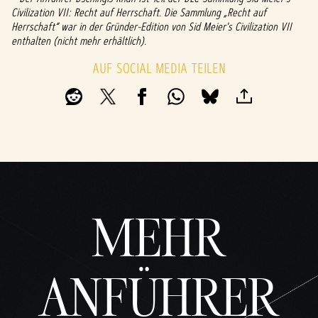
unge
Civilization VII: Recht auf Herrschaft. Die Sammlung „Recht auf
n von
Herrschaft“ war in der Gründer-Edition von Sid Meier's Civilization VII
YouTu
enthalten (nicht mehr erhältlich).
be
AUF SOCIAL MEDIA TEILEN
und
der
Übert
ragun
g von
Date
n an
die
Googl
e-
MEHR
Serve
r zu.
ANFÜHRER