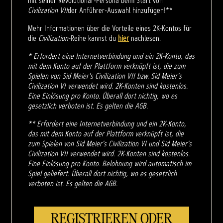
mit seiner Revolutionär-Persona beim Start von
Civilization VII
der Anführer-Auswahl hinzufügen!**
Mehr Informationen über die Vorteile eines 2K-Kontos für
die
Civilization
-Reihe kannst du
hier
nachlesen.
* Erfordert eine Internetverbindung und ein 2K-Konto, das
mit dem Konto auf der Plattform verknüpft ist, die zum
Spielen von Sid Meier's Civilization VII bzw. Sid Meier's
Civilization VI verwendet wird. 2K-Konten sind kostenlos.
Eine Einlösung pro Konto. Überall dort nichtig, wo es
gesetzlich verboten ist. Es gelten die AGB.
** Erfordert eine Internetverbindung und ein 2K-Konto,
das mit dem Konto auf der Plattform verknüpft ist, die
zum Spielen von Sid Meier's Civilization VI und Sid Meier's
Civilization VII verwendet wird. 2K-Konten sind kostenlos.
Eine Einlösung pro Konto. Belohnung wird automatisch im
Spiel geliefert. Überall dort nichtig, wo es gesetzlich
verboten ist. Es gelten die AGB.
REGISTRIEREN ODER