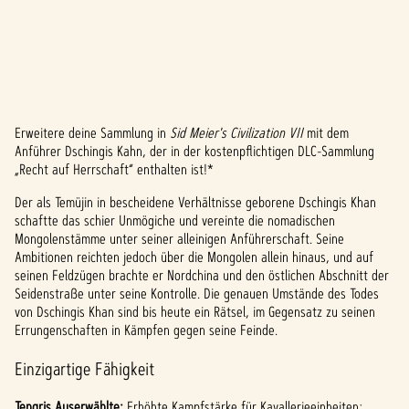
Erweitere deine Sammlung in
Sid Meier's Civilization VII
mit dem
A
Anführer Dschingis Kahn, der in der kostenpflichtigen DLC-Sammlung
„Recht auf Herrschaft“ enthalten ist!*
c
Der als Temüjin in bescheidene Verhältnisse geborene Dschingis Khan
c
schaftte das schier Unmögiche und vereinte die nomadischen
e
Mongolenstämme unter seiner alleinigen Anführerschaft. Seine
Ambitionen reichten jedoch über die Mongolen allein hinaus, und auf
p
seinen Feldzügen brachte er Nordchina und den östlichen Abschnitt der
Seidenstraße unter seine Kontrolle. Die genauen Umstände des Todes
t
von Dschingis Khan sind bis heute ein Rätsel, im Gegensatz zu seinen
Errungenschaften in Kämpfen gegen seine Feinde.
&
Einzigartige Fähigkeit
P
Tengris Auserwählte:
Erhöhte Kampfstärke für Kavallerieeinheiten;