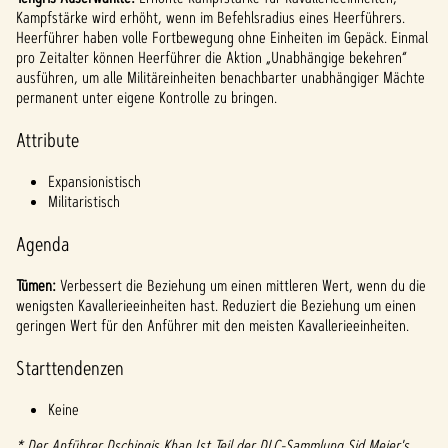
l
Kampfstärke wird erhöht, wenn im Befehlsradius eines Heerführers.
a
Heerführer haben volle Fortbewegung ohne Einheiten im Gepäck. Einmal
pro Zeitalter können Heerführer die Aktion „Unabhängige bekehren“
y
ausführen, um alle Militäreinheiten benachbarter unabhängiger Mächte
permanent unter eigene Kontrolle zu bringen.
Attribute
Inde
m du
auf
Expansionistisch
"Spiel
Militaristisch
en"
klicks
Agenda
t,
stim
Tümen:
Verbessert die Beziehung um einen mittleren Wert, wenn du die
mst
wenigsten Kavallerieeinheiten hast. Reduziert die Beziehung um einen
du
geringen Wert für den Anführer mit den meisten Kavallerieeinheiten.
den
Date
Starttendenzen
nschu
tzbes
Keine
timm
* Der Anführer Dschingis Khan Ist Teil der DLC-Sammlung Sid Meier's