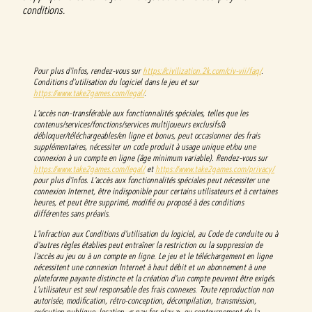
conditions.
Pour plus d'infos, rendez-vous sur
https://civilization.2k.com/civ-vii/faq/
.
Conditions d'utilisation du logiciel dans le jeu et sur
https://www.take2games.com/legal/
.
L'accès non-transférable aux fonctionnalités spéciales, telles que les
contenus/services/fonctions/services multijoueurs exclusifs/à
débloquer/téléchargeables/en ligne et bonus, peut occasionner des frais
supplémentaires, nécessiter un code produit à usage unique et/ou une
connexion à un compte en ligne (âge minimum variable). Rendez-vous sur
https://www.take2games.com/legal/
et
https://www.take2games.com/privacy/
pour plus d'infos. L'accès aux fonctionnalités spéciales peut nécessiter une
connexion Internet, être indisponible pour certains utilisateurs et à certaines
heures, et peut être supprimé, modifié ou proposé à des conditions
différentes sans préavis.
L'infraction aux Conditions d'utilisation du logiciel, au Code de conduite ou à
d'autres règles établies peut entraîner la restriction ou la suppression de
l'accès au jeu ou à un compte en ligne. Le jeu et le téléchargement en ligne
nécessitent une connexion Internet à haut débit et un abonnement à une
plateforme payante distincte et la création d'un compte peuvent être exigés.
L'utilisateur est seul responsable des frais connexes. Toute reproduction non
autorisée, modification, rétro-conception, décompilation, transmission,
exécution publique, location, « pay for play », ou contournement de la