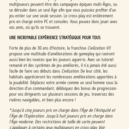
multijoueurs peuvent être des campagnes épiques multi-Âges, ou
se dérouler dans un seul Âge afin que vous puissiez profiter d'un
jeu entier sur une seule session. Le cross-play est entièrement
pris en charge entre PC et consoles. Vous pouvez donc jouer avec
vos amis, où qu'ils se trouvent.
UNE INCROYABLE EXPÉRIENCE STRATÉGIQUE POUR TOUS
Forte de plus de 30 ans d'histoire, la franchise
Civilization VII
propose une multitude d'améliorations de gameplay qui raviront
aussi bien les novices que les joueurs aguerris. Avec un tutoriel
remanié et des systèmes de jeu améliorés, il n'a jamais été aussi
facile de faire ses débuts dans
Civilization
. De leur côté, les
habitués apprécieront les nombreuses améliorations apportées à
la jouabilité. Déplacez votre armée comme un seul homme sous la
direction d'un commandant, débloquez des bonus de progression
pour vos dirigeants sur plusieurs sessions de jeu, traversez des
rivières navigables, et bien plus encore !
*Jusqu'à cinq joueurs pris en charge dans l'Âge de l'Antiquité et
l'Âge de l'Exploration. Jusqu'à huit joueurs pris en charge dans
l'Âge moderne. Des restrictions de taille de carte peuvent
s'appliquer à certains jeux multijoueurs en cross-play. Voir