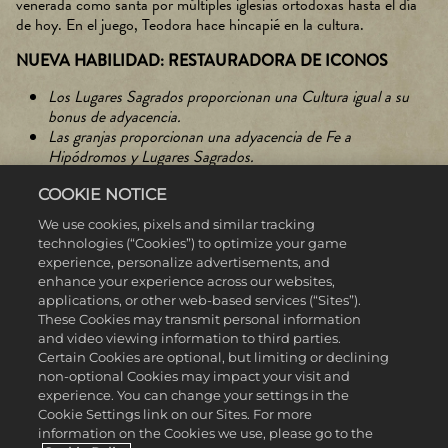
venerada como santa por múltiples iglesias ortodoxas hasta el día
de hoy. En el juego, Teodora hace hincapié en la cultura.
NUEVA HABILIDAD: RESTAURADORA DE ICONOS
Los Lugares Sagrados proporcionan una Cultura igual a su
bonus de adyacencia.
Las granjas proporcionan una adyacencia de Fe a
Hipódromos y Lugares Sagrados.
SEJONG (COREA)****
COOKIE NOTICE
We use cookies, pixels and similar tracking
Ampliamente considerado como uno de los mayores líderes de la
technologies (“Cookies”) to optimize your game
historia de Corea, Sejong de Joseon promovió las ciencias, apoyó
experience, personalize advertisements, and
los avances militares y elaboró un libro para ayudar a los
enhance your experience across our websites,
agricultores a aprender nuevas técnicas de diferentes regiones.
applications, or other web-based services (“Sites”).
También se le atribuye la creación del alfabeto Hangul, que
These Cookies may transmit personal information
sustituyó a los caracteres chinos utilizados anteriormente para
and video viewing information to third parties.
escribir palabras coreanas y que se sigue utilizando hoy en día.
Certain Cookies are optional, but limiting or declining
non-optional Cookies may impact your visit and
Amante tanto de la ciencia como de la música, a Sejong no le
experience. You can change your settings in the
gustan las civilizaciones que van por delante de Corea en ciencia y
Cookie Settings link on our Sites. For more
cultura.
information on the Cookies we use, please go to the