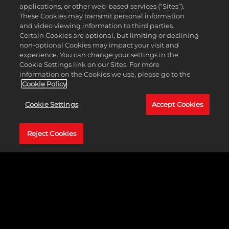
applications, or other web-based services (“Sites”).
世宗被公認是韓國歷史上最偉大的領袖之一，他推動科學、
These Cookies may transmit personal information
支持軍事發展，還編寫了一本書幫助農民學習不同地區的新
and video viewing information to third parties.
技術。普遍認為，韓國字母「諺文」是他創造的。諺文取代
Certain Cookies are optional, but limiting or declining
了先前用來書寫韓文的漢字並沿用至今。世宗鍾愛科學和音
non-optional Cookies may impact your visit and
樂，因此不喜歡任何在科學和文化上領先韓國的文明。
experience. You can change your settings in the
Cookie Settings link on our Sites. For more
新能力：諺文
information on the Cookies we use, please go to the
Cookie Policy
當新時代的首個科技研發完成後，每回合獲得文化值兩
倍的科技值。
Cookie Settings
Accept Cookies
Reject Cookies