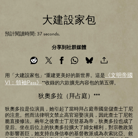
大建設家包
預計閱讀時間
37 seconds
分享到社群媒體
《文明帝國
用「大建設家包」*重建更美好的新世界。這是
VI：領袖Pass》
**收錄的六款擴充內容包的第五彈。
狄奧多拉（拜占庭）***
狄奧多拉是位演員，她引起了當時拜占庭帝國皇儲查士丁尼
的注意。然而法律明文禁止高官迎娶演員，因此查士丁尼乾
脆直接修法。兩年之後查士丁尼登基為帝，狄奧多拉也成了
皇后。坐在后位上的狄奧多拉擴大了婦女權利，對宗教政策
亦影響甚巨，她支持自身信奉的基督教派成為衣索比亞、敘