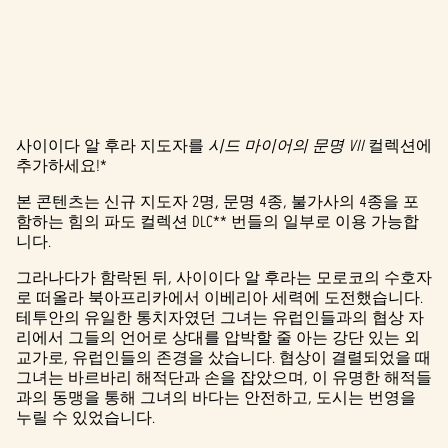
사이이다 알 후라 지도자를
시드 마이어의 문명 VII
컬렉션에
A
추가하세요!*
c
본 콘텐츠는 신규 지도자 2명, 문명 4종, 불가사의 4종을 포
함하는 힘의 파도 컬렉션 DLC** 번들의 일부로 이용 가능합
c
니다.
e
그라나다가 함락된 뒤, 사이이다 알 후라는 모로코의 수호자
p
로 떠올라 북아프리카에서 이베리아 세력에 도전했습니다.
테투안의 유일한 통치자였던 그녀는 유럽인들과의 협상 자
t
리에서 그들의 언어로 상대를 압박할 줄 아는 강단 있는 외
교가로, 유럽인들의 존경을 샀습니다. 협상이 결렬되었을 때
&
그녀는 바르바리 해적단과 손을 잡았으며, 이 유명한 해적들
과의 동맹을 통해 그녀의 바다는 안전하고, 도시는 번영을
P
누릴 수 있었습니다.