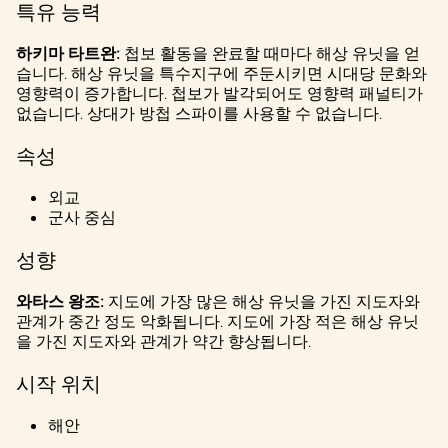
l
특유 능력
a
하키마 타트완:
첩보 활동을 완료할 때마다 해상 유닛을 얻
y
습니다. 해상 유닛을 특수지구에 주둔시키면 시대당 문화와
영향력이 증가합니다. 첩보가 발각되어도 영향력 패널티가
없습니다. 상대가 방첩 스파이를 사용할 수 없습니다.
재생
속성
을
클릭
외교
하면
군사 중심
YouTu
be의
성향
개인
정보
와타스 왕조:
지도에 가장 많은 해상 유닛을 가진 지도자와
보호
관계가 중간 정도 악화됩니다. 지도에 가장 적은 해상 유닛
정책
을 가진 지도자와 관계가 약간 향상됩니다.
에
시작 위치
동의
하는
것으
해안
로