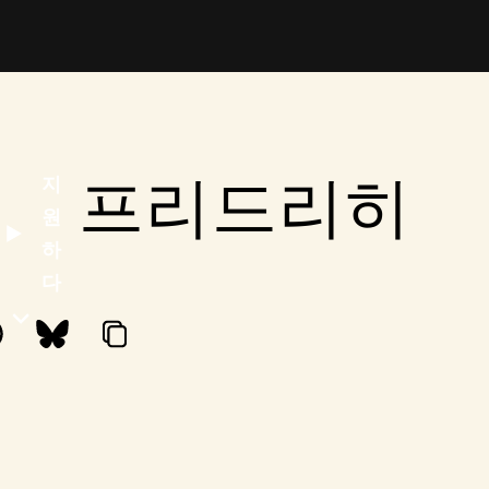
프리드리히
지
원
하
다