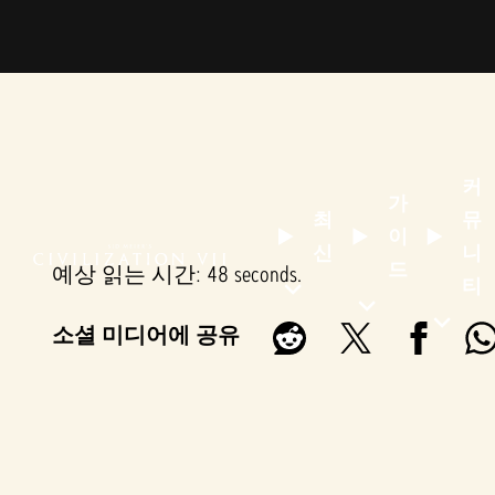
커
가
최
뮤
이
신
니
드
예상 읽는 시간
48 seconds
티
소셜 미디어에 공유