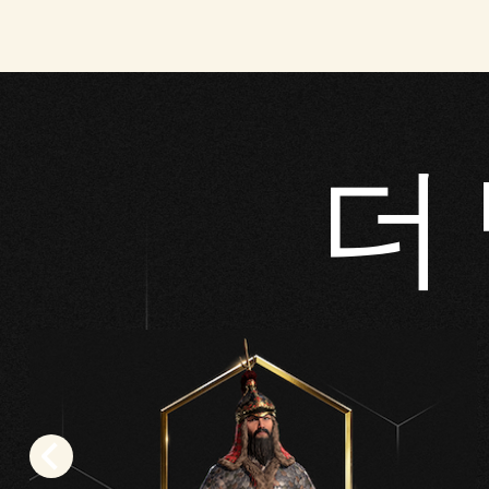
됩
니
다.
더