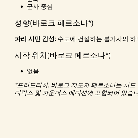
는
군사 중심
것
으
성향(바로크 페르소나*)
로
간
파리 시민 감성:
주
수도에 건설하는 불가사의 하나
되
시작 위치(바로크 페르소나*)
며,
데
이
없음
터
*프리드리히, 바로크 지도자 페르소나는 시드 마이
가
디럭스 및 파운더스 에디션에 포함되어 있습니다
Goog
le 서
버
로
전
송