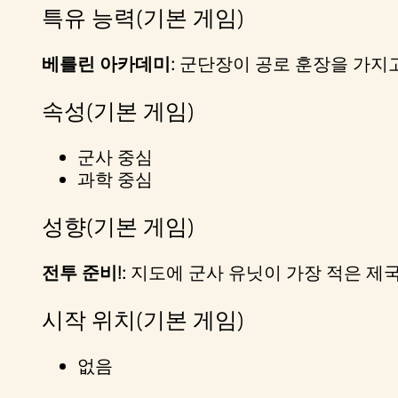
특유 능력(기본 게임)
&
P
베를린 아카데미:
군단장이 공로 훈장을 가지고
l
속성(기본 게임)
a
군사 중심
과학 중심
y
성향(기본 게임)
재
전투 준비!:
지도에 군사 유닛이 가장 적은 제국
생
을
시작 위치(기본 게임)
클
릭
없음
하
면