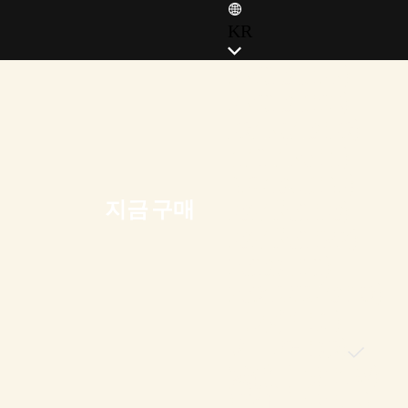
KR
ENGLISH (EN)
ENGLISH (GB)
FRANÇAIS (FR)
ITALIANO (IT)
DEUTSCH (DE)
지금 구매
ESPAÑOL (ES)
ESPAÑOL (MX)
POLSKI (PL)
PORTUGUÊS (BR)
日本語 (JP)
한국어 (KR)
繁體中文 (TW)
简体中文 (CN)