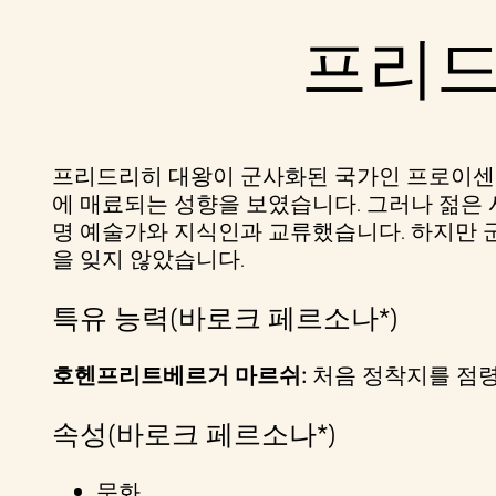
YouT
프리드
ube
의
개
인
프리드리히 대왕이 군사화된 국가인 프로이센
정
에 매료되는 성향을 보였습니다. 그러나 젊은 
보
명 예술가와 지식인과 교류했습니다. 하지만 
보
을 잊지 않았습니다.
호
특유 능력(바로크 페르소나*)
정
책
호헨프리트베르거 마르쉬:
처음 정착지를 점령
에
동
속성(바로크 페르소나*)
의
하
문화