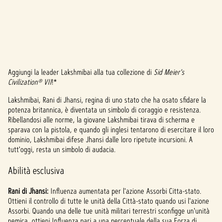
Aggiungi la leader Lakshmibai alla tua collezione di
Sid Meier's
A
Civilization® VII
!*
c
Lakshmibai, Rani di Jhansi, regina di uno stato che ha osato sfidare la
potenza britannica, è diventata un simbolo di coraggio e resistenza.
c
Ribellandosi alle norme, la giovane Lakshmibai tirava di scherma e
e
sparava con la pistola, e quando gli inglesi tentarono di esercitare il loro
dominio, Lakshmibai difese Jhansi dalle loro ripetute incursioni. A
p
tutt'oggi, resta un simbolo di audacia.
t
Abilità esclusiva
&
Rani di Jhansi:
Influenza aumentata per l'azione Assorbi Citta-stato.
P
Ottieni il controllo di tutte le unità della Città-stato quando usi l'azione
Assorbi. Quando una delle tue unità militari terrestri sconfigge un'unità
nemica, ottieni Influenza pari a una percentuale della sua Forza di