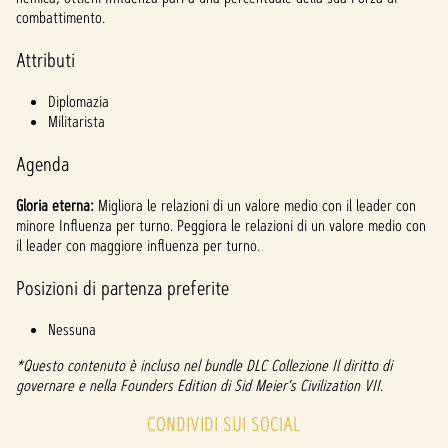
l
combattimento.
a
Attributi
y
Diplomazia
Militarista
Clicca
ndo
Agenda
su
Gioca
Gloria eterna:
Migliora le relazioni di un valore medio con il leader con
,
minore Influenza per turno. Peggiora le relazioni di un valore medio con
accet
il leader con maggiore influenza per turno.
ti la
politi
Posizioni di partenza preferite
ca
sulla
Nessuna
priva
*Questo contenuto è incluso nel bundle DLC Collezione Il diritto di
cy di
governare e nella Founders Edition di Sid Meier's Civilization VII.
YouTu
CONDIVIDI SUI SOCIAL
be
e
il