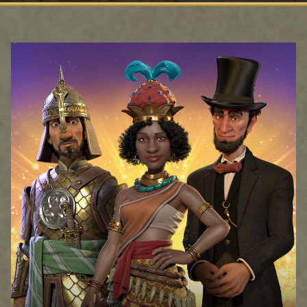
Play
En cliquant
sur Jouer,
vous acceptez
la
politique de
confidentialité
de YouTube
et
le transfert de
données vers
les serveurs
de Google.