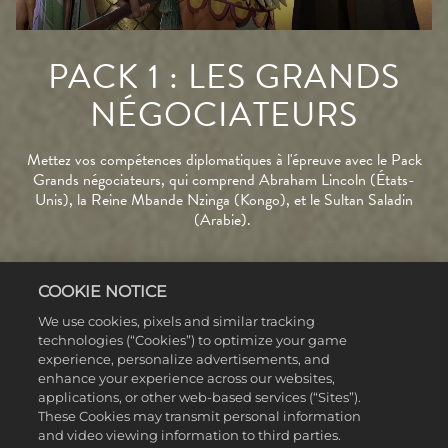
PACK 1 : LES GRANDS
NÉGOCIATEURS
Mettez vos compétences diplomatiques à l'épreuve avec le Pack
Grands négociateurs, qui comprend Abraham Lincoln (États-
Unis), la Reine Mbande Nzinga (Kongo), et le Sultan Saladin
(Arabie).
EN SAVOIR PLUS
COOKIE NOTICE
We use cookies, pixels and similar tracking
technologies (“Cookies”) to optimize your game
experience, personalize advertisements, and
enhance your experience across our websites,
applications, or other web-based services (“Sites”).
These Cookies may transmit personal information
and video viewing information to third parties.