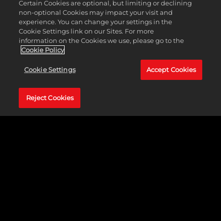
Certain Cookies are optional, but limiting or declining
non-optional Cookies may impact your visit and
experience. You can change your settings in the
Cookie Settings link on our Sites. For more
information on the Cookies we use, please go to the
Cookie Policy
Cookie Settings
Accept Cookies
Reject Cookies
PACK 2 : LES GRANDS
COMMANDANTS
Menez vos troupes vers la victoire avec le Pack Grands
commandants, avec à l'affiche Tokugawa (Japon), Nader Shah