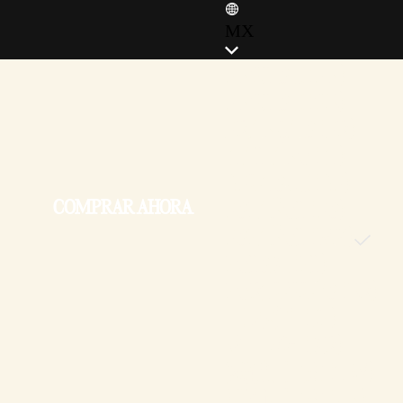
MX
ENGLISH (EN)
ENGLISH (GB)
FRANÇAIS (FR)
ITALIANO (IT)
DEUTSCH (DE)
COMPRAR AHORA
ESPAÑOL (ES)
ESPAÑOL (MX)
POLSKI (PL)
PORTUGUÊS (BR)
日本語 (JP)
한국어 (KR)
繁體中文 (TW)
简体中文 (CN)