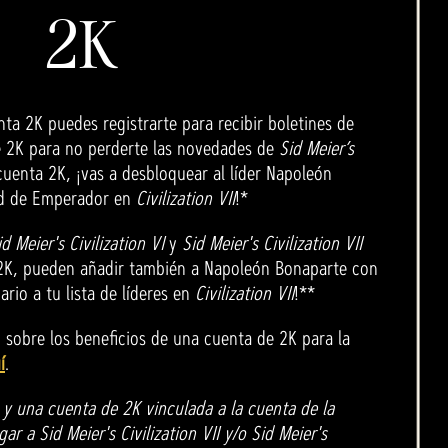
2K
nta 2K puedes registrarte para recibir boletines de
de 2K para no perderte las novedades de
Sid Meier’s
 cuenta 2K, ¡vas a desbloquear al líder Napoleón
ad de Emperador en
Civilization VII
!*
id Meier's Civilization VI
y
Sid Meier's Civilization VII
2K, pueden añadir también a Napoleón Bonaparte con
rio a tu lista de líderes en
Civilization VII
!**
sobre los beneficios de una cuenta de 2K para la
í
.
 y una cuenta de 2K vinculada a la cuenta de la
r a Sid Meier's Civilization VII y/o Sid Meier's