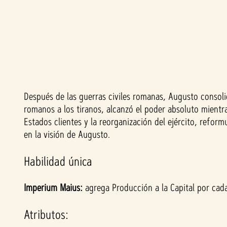
Después de las guerras civiles romanas, Augusto consoli
A
romanos a los tiranos, alcanzó el poder absoluto mientra
c
Estados clientes y la reorganización del ejército, refo
en la visión de Augusto.
c
Habilidad única
e
Imperium Maius:
agrega Producción a la Capital por cad
p
Atributos:
t