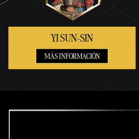
s a
los
servi
dore
s de
YI SUN-SIN
Goog
le.
MÁS INFORMACIÓN