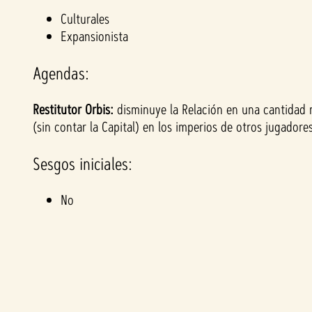
&
Culturales
Expansionista
P
Agendas:
l
Restitutor Orbis:
disminuye la Relación en una cantidad 
a
(sin contar la Capital) en los imperios de otros jugadores
y
Sesgos iniciales:
No
Al
hace
r clic
en
jugar
,
acep