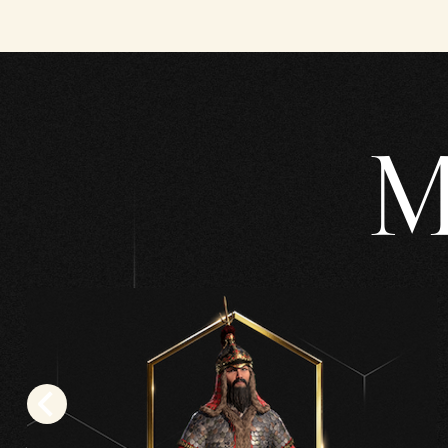
tas
la
políti
ca
de
M
priva
cida
d de
YouT
ube
y la
trans
fere
ncia
de
dato