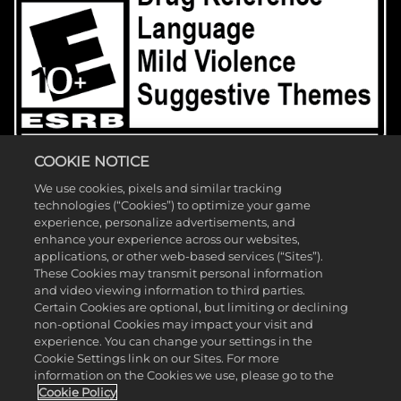
COOKIE NOTICE
We use cookies, pixels and similar tracking
technologies (“Cookies”) to optimize your game
©2026 Take-Two Interactive Software, Inc. 2K, Firaxis Games,
experience, personalize advertisements, and
Civilization y sus respectivos logotipos son marcas comerciales de
enhance your experience across our websites,
applications, or other web-based services (“Sites”).
Take-Two Interactive Software, Inc. Todos los derechos reservados. El
These Cookies may transmit personal information
logotipo de la familia "PS" y "PS4" son marcas registradas de Sony
and video viewing information to third parties.
Certain Cookies are optional, but limiting or declining
Interactive Entertainment Inc. Nintendo Switch es una marca
non-optional Cookies may impact your visit and
comercial de Nintendo. Steam y el logotipo de Steam son marcas
experience. You can change your settings in the
Cookie Settings link on our Sites. For more
comerciales y/o marcas comerciales registradas de Valve Corporation
information on the Cookies we use, please go to the
en EE. UU. y/o en otros países. Epic Games y el logotipo de Epic
Cookie Policy