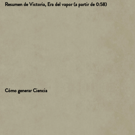
Resumen de Victoria, Era del vapor (a partir de 0:58)
Cómo generar Ciencia
A
c
c
e
p
t
&
P