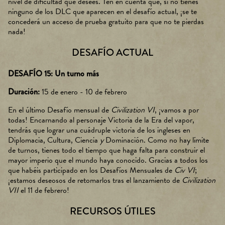
nivel de dificultad que desees. Ten en cuenta que, si no tienes
ninguno de los DLC que aparecen en el desafío actual, ¡se te
concederá un acceso de prueba gratuito para que no te pierdas
nada!
DESAFÍO ACTUAL
DESAFÍO 15: Un turno más
Duración:
15 de enero - 10 de febrero
En el último Desafío mensual de
Civilization VI
, ¡vamos a por
todas! Encarnando al personaje Victoria de la Era del vapor,
tendrás que lograr una cuádruple victoria de los ingleses en
Diplomacia, Cultura, Ciencia
y
Dominación. Como no hay límite
de turnos, tienes todo el tiempo que haga falta para construir el
mayor imperio que el mundo haya conocido. Gracias a todos los
que habéis participado en los Desafíos Mensuales de
Civ VI
;
¡estamos deseosos de retomarlos tras el lanzamiento de
Civilization
VII
el 11 de febrero!
RECURSOS ÚTILES