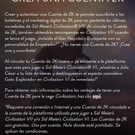
enci
a de
Crear y autenticar una Cuenta de 2K te permite suscribirte a los
dat
boletines y al marketing digital de 2K para no perderte las últimas
os a
novedades de
Sid Meier's Civilization® VII
. Al vincular tu Cuenta
los
de 2K, también obtendrás recompensas en
Civilization VII
cuando
serv
se lance el juego, ¡incluido el líder Napoleón Bonaparte con su
idor
personalidad de Emperador!*. ¿No tienes una Cuenta de 2K? ¡Crea
es
una y suscríbete!
de
Go
Al vincular tu Cuenta de 2K nueva o ya existente a la plataforma
ogle
que uses para jugar a
Sid Meier's Civilization® VI
, ¡añadirás a Julio
.
César a tu lista de líderes y desbloquearás el aspecto cosmético
Gato Explorador en
Civilization VI
de inmediato!*
Para obtener más información sobre las ventajas de tener una
Cuenta de 2K para la saga
Civilization
, haz clic
aquí
.
*Requiere una conexión a Internet y una Cuenta de 2K vinculada a
la cuenta de la plataforma utilizada para jugar a Sid Meier's
Civilization VII y/o Sid Meier's Civilization VI. Las Cuentas de 2K
son gratuitas. Una por cuenta. Nulo donde esté prohibido. Se
aplican las condiciones.