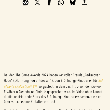
Bei den The Game Awards 2024 haben wir voller Freude „Rediscover
A
Hope“ („Hoffnung neu entdecken“), den Eröffnungs-Kinotrailer für
Sid
c
Meier's Civilization® VII
, vorgestellt, in dem das Intro von der
Civ-VII
-
Erzählerin Gwendoline Christie gesprochen wird. Im Video oben kannst
c
du die inspirierende Story des Eröffnungs-Kinotrailers sehen, die sich
über verschiedene Zeitalter erstreckt.
e