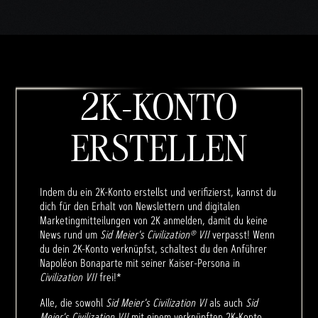
ragun
g von
Date
n an
die
Googl
2K-KONTO
e-
Serve
r zu.
ERSTELLEN
Indem du ein 2K-Konto erstellst und verifizierst, kannst du
dich für den Erhalt von Newslettern und digitalen
Marketingmitteilungen von 2K anmelden, damit du keine
News rund um
Sid Meier's Civilization® VII
verpasst! Wenn
du dein 2K-Konto verknüpfst, schaltest du den Anführer
Napoléon Bonaparte mit seiner Kaiser-Persona in
Civilization VII
frei!*
Alle, die sowohl
Sid Meier's Civilization VI
als auch
Sid
Meier's Civilization VII
mit einem verknüpften 2K-Konto