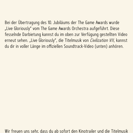
mst
du
den
Date
Bei der Übertragung des 10. Jubiläums der The Game Awards wurde
A
„Live Gloriously“ vom The Game Awards Orchestra aufgeführt. Diese
nschu
fesselnde Darbietung kannst du im oben zur Verfügung gestellten Video
c
tzbes
erneut sehen. „Live Gloriously“, die Titelmusik von
Civilization VII
, kannst
timm
c
du dir in voller Länge im offiziellen Soundtrack-Video (unten) anhören.
unge
e
n von
YouTu
p
be
und
t
der
&
Übert
ragun
P
g von
Date
l
n an
die
a
Googl
Wir freuen uns sehr, dass du ab sofort den Kinotrailer und die Titelmusik
e-