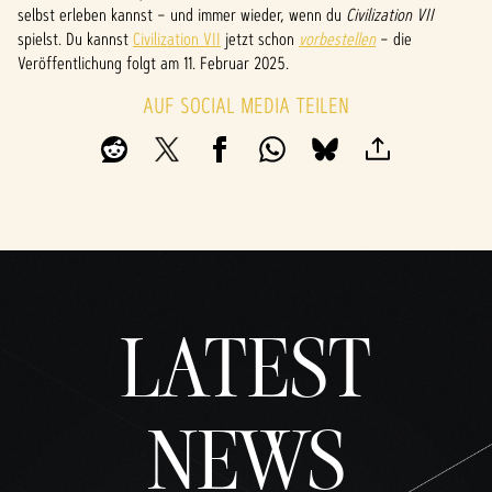
y
A
selbst erleben kannst – und immer wieder, wenn du
Serve
Civilization VII
r zu.
spielst. Du kannst
Civilization VII
jetzt schon
vorbestellen
– die
c
Veröffentlichung folgt am 11. Februar 2025.
Inde
c
m du
AUF SOCIAL MEDIA TEILEN
auf
e
"Spiel
p
en"
klicks
t
t,
stim
&
mst
du
P
den
l
Date
LATEST
nschu
a
tzbes
y
timm
NEWS
unge
n von
YouTu
Inde