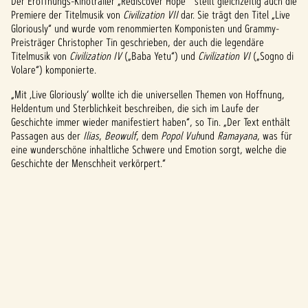
Der Eröffnungs-Kinotrailer „Rediscover Hope“ stellt gleichzeitig auch die
p
Premiere der Titelmusik von
Civilization VII
dar. Sie trägt den Titel „Live
Gloriously“ und wurde vom renommierten Komponisten und Grammy-
t
Preisträger Christopher Tin geschrieben, der auch die legendäre
&
Titelmusik von
Civilization IV
(„Baba Yetu“) und
Civilization VI
(„Sogno di
Volare“) komponierte.
P
„Mit ‚Live Gloriously‘ wollte ich die universellen Themen von Hoffnung,
l
Heldentum und Sterblichkeit beschreiben, die sich im Laufe der
Geschichte immer wieder manifestiert haben“, so Tin. „Der Text enthält
a
Passagen aus der
Ilias
,
Beowulf
, dem
Popol Vuh
und
Ramayana
, was für
eine wunderschöne inhaltliche Schwere und Emotion sorgt, welche die
y
Geschichte der Menschheit verkörpert.“
Inde
m du
auf
"Spiel
en"
klicks
t,
stim