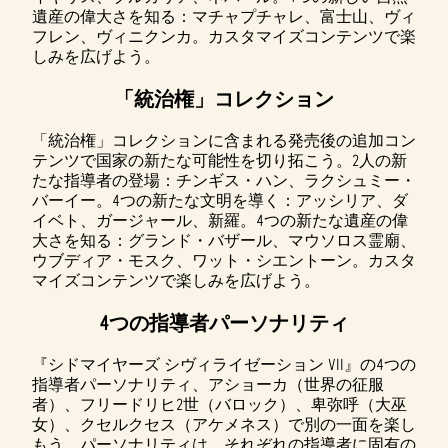
遺産の偉大さを知る：マチャプチャレ、富士山、ヴィ
フレン、ヴィニクンカ。カスタマイズコンテンツで楽
しみを広げよう。
「統治権」コレクション
「統治権」コレクションに含まれる発売後の追加コン
テンツで国家の新たな可能性を切り拓こう。2人の新
たな指導者の登場：チンギス・ハン、ラクシュミー・
バーイー。4つの新たな文明を導く：アッシリア、ダ
イベト、ガージャール、新羅。4つの新たな遺産の偉
大さを知る：グランド・バザール、マウソロス霊廟、
ウブディア・モスク、ワット・シエントーン。カスタ
マイズコンテンツで楽しみを広げよう。
4つの指導者パーソナリティ
『シドマイヤーズ シヴィライゼーション VII』の4つの
指導者パーソナリティ、アショーカ（世界の征服
者）、フリードリヒ2世（バロック）、卑弥呼（大巫
女）、クセルクセス（アケメネス）で別の一面を楽し
もう。パーソナリティは、それぞれの指導者に固有の