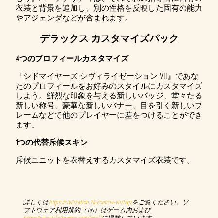
衣装と背景を追加し、別の性格を反映した固有の能力
やアジェンダなどが含まれます。
デラックス カスタマイズパック
4つのプロフィールカスタマイズ
『シドマイヤーズ シヴィライゼーション VII』であな
たのプロフィールをお好みのスタイルにカスタマイズ
しよう。鮮烈な印象を与える新しいバッジ、堂々たる
新しい称号、豪華な新しいバナー、目を引く新しいフ
レームなどで他のプレイヤーに差をつけることができ
ます。
1つの代替斥候スキン
斥候ユニットを衣替えするカスタマイズ衣装です。
詳しくは
https://civilization.2k.com/civ-vii/faq/
をご覧ください。ソ
フトウェア利用規約（ToS）はゲーム内および
https://www.take2games.com/legal/
に掲載しています。