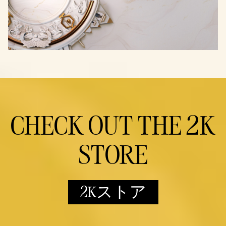
CHECK OUT THE 2K
STORE
2Kストア