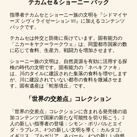
テカムセ＆ショーニー パック
指導者テカムセとショーニー族の文明を『シドマイヤ
ーズ シヴィライゼーション VII』に加えるコンテンツ
パックです。
テカムセは外交と防衛に長けています。固有能力の
「ニカーキヤクーラークウェ」は、同盟都市国家の数
に応じて食料、生産力、戦闘力を増加させます。
ショーニー族の文明は、自然資源を有効に活用する探
検の時代の文明です。固有能力の「ネペキファキ」
は、川のタイルに建設された集落の食料を増やします
が、川に建設されていない都市の食料を微減させま
す。固有遺産は「蛇形墳丘」です。
「世界の交差点」コレクション
「世界の交差点」コレクションに含まれる発売後の追
加コンテンツで国家の新たな可能性を切り拓こう。2
人の新しい指導者の登場：シモン・ボリバルとエイ
ダ・ラブレス。4つの新しい文明を導く：カルタゴ、
イギリス、ブルガリア、ネパール。4つの新しい自然