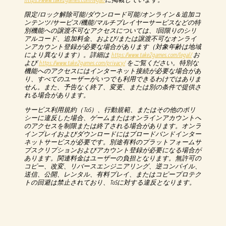
限定/ロック解除可能/ダウンロード可能/オンライン＆追加コ
ンテンツ/サービス/機能/マルチプレイヤーサービスなどの特
別機能への譲渡不可なアクセスについては、1回限りのシリ
アルコード、追加料金、および/または譲渡不可なオンライ
ンアカウント登録が必要な場合があります（対象年齢は地域
により異なります）。詳細は
https://www.take2games.com/legal/
お
よび
https://www.take2games.com/privacy/
をご覧ください。特別な
機能へのアクセスにはインターネット接続が必要な場合があ
り、すべてのユーザーがいつでも利用できるわけではありま
せん。また、予告なく終了、変更、または別の条件で提供さ
れる場合があります。
サービス利用規約（ToS）、行動規範、またはその他のポリ
シーに違反した場合、ゲームまたはオンラインアカウントへ
のアクセスを制限または終了される場合があります。オンラ
インプレイおよびダウンロードにはブロードバンドインター
ネットサービスが必要です。別途有料のプラットフォームサ
ブスクリプションおよびアカウント登録が必要になる場合が
あります。関連料金はユーザーの負担となります。無許可の
コピー、改変、リバースエンジニアリング、逆コンパイル、
送信、公開、レンタル、有料プレイ、またはコピープロテク
トの回避は禁止されており、ToSに対する違反となります。