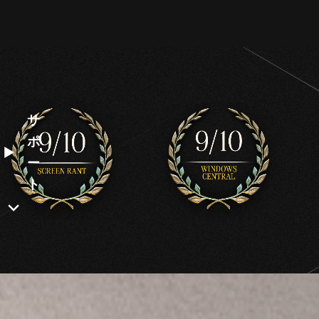
サ
ポ
ー
ト