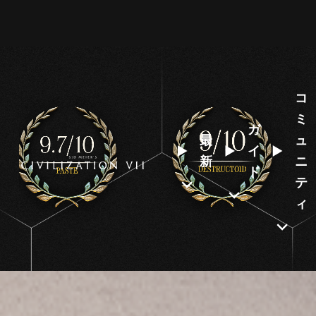
コ
ミ
ガ
最
ュ
イ
新
ニ
ド
テ
ィ