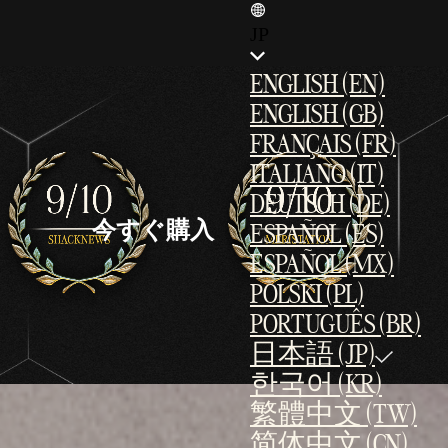
JP
ENGLISH (EN)
ENGLISH (GB)
FRANÇAIS (FR)
ITALIANO (IT)
DEUTSCH (DE)
今すぐ購入
ESPAÑOL (ES)
ESPAÑOL (MX)
POLSKI (PL)
PORTUGUÊS (BR)
日本語 (JP)
한국어 (KR)
繁體中文 (TW)
简体中文 (CN)