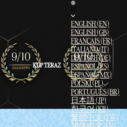
PL
ENGLISH (EN)
ENGLISH (GB)
FRANÇAIS (FR)
ITALIANO (IT)
DEUTSCH (DE)
KUP TERAZ
ESPAÑOL (ES)
ESPAÑOL (MX)
POLSKI (PL)
PORTUGUÊS (BR)
日本語 (JP)
한국어 (KR)
繁體中文 (TW)
简体中文 (CN)