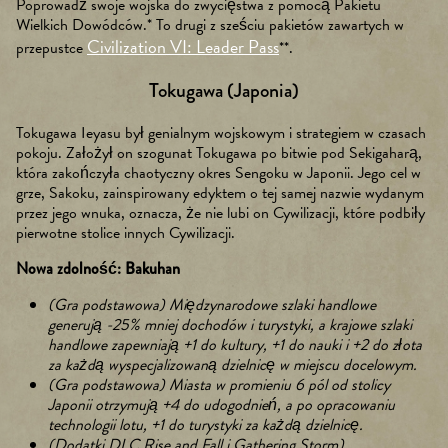
Poprowadź swoje wojska do zwycięstwa z pomocą Pakietu
Wielkich Dowódców.* To drugi z sześciu pakietów zawartych w
Civilization VI: Leader Pass
przepustce
**.
Tokugawa (Japonia)
Tokugawa Ieyasu był genialnym wojskowym i strategiem w czasach
pokoju. Założył on szogunat Tokugawa po bitwie pod Sekigaharą,
która zakończyła chaotyczny okres Sengoku w Japonii. Jego cel w
grze, Sakoku, zainspirowany edyktem o tej samej nazwie wydanym
przez jego wnuka, oznacza, że nie lubi on Cywilizacji, które podbiły
pierwotne stolice innych Cywilizacji.
Nowa zdolność: Bakuhan
(Gra podstawowa) Międzynarodowe szlaki handlowe
generują -25% mniej dochodów i turystyki, a krajowe szlaki
handlowe zapewniają +1 do kultury, +1 do nauki i +2 do złota
za każdą wyspecjalizowaną dzielnicę w miejscu docelowym.
(Gra podstawowa) Miasta w promieniu 6 pól od stolicy
Japonii otrzymują +4 do udogodnień, a po opracowaniu
technologii lotu, +1 do turystyki za każdą dzielnicę.
(Dodatki DLC Rise and Fall i Gathering Storm)