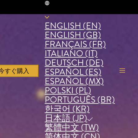
JP
ENGLISH (EN)
ENGLISH (GB)
FRANÇAIS (FR)
ITALIANO (IT)
DEUTSCH (DE)
ESPAÑOL (ES)
今すぐ購入
ESPAÑOL (MX)
POLSKI (PL)
PORTUGUÊS (BR)
한국어 (KR)
日本語 (JP)
繁體中文 (TW)
简体中文 (CN)