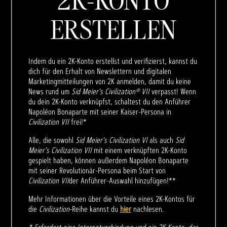
ERSTELLEN
Indem du ein 2K-Konto erstellst und verifizierst, kannst du
dich für den Erhalt von Newslettern und digitalen
Marketingmitteilungen von 2K anmelden, damit du keine
News rund um
Sid Meier's Civilization® VII
verpasst! Wenn
du dein 2K-Konto verknüpfst, schaltest du den Anführer
Napoléon Bonaparte mit seiner Kaiser-Persona in
Civilization VII
frei!*
Alle, die sowohl
Sid Meier's Civilization VI
als auch
Sid
Meier's Civilization VII
mit einem verknüpften 2K-Konto
gespielt haben, können außerdem Napoléon Bonaparte
mit seiner Revolutionär-Persona beim Start von
Civilization VII
der Anführer-Auswahl hinzufügen!**
Mehr Informationen über die Vorteile eines 2K-Kontos für
die
Civilization
-Reihe kannst du
hier
nachlesen.