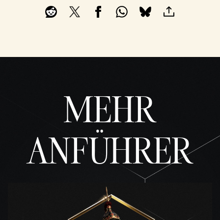
unge
n von
YouTu
be
und
der
Übert
ragun
g von
MEHR
Date
n an
die
Googl
ANFÜHRER
e-
Serve
r zu.