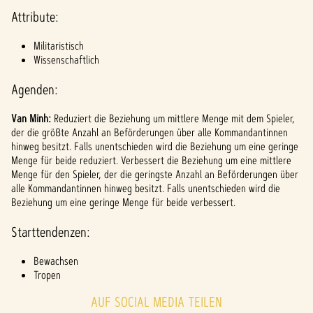
l
Attribute:
a
y
Militaristisch
Wissenschaftlich
Agenden:
Inde
m du
Van Minh:
Reduziert die Beziehung um mittlere Menge mit dem Spieler,
auf
der die größte Anzahl an Beförderungen über alle Kommandantinnen
"Spiel
hinweg besitzt. Falls unentschieden wird die Beziehung um eine geringe
en"
Menge für beide reduziert. Verbessert die Beziehung um eine mittlere
klicks
Menge für den Spieler, der die geringste Anzahl an Beförderungen über
t,
alle Kommandantinnen hinweg besitzt. Falls unentschieden wird die
stim
Beziehung um eine geringe Menge für beide verbessert.
mst
du
Starttendenzen:
den
Date
Bewachsen
nschu
Tropen
tzbes
AUF SOCIAL MEDIA TEILEN
timm