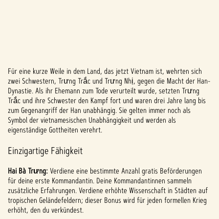
Für eine kurze Weile in dem Land, das jetzt Vietnam ist, wehrten sich
A
zwei Schwestern, Trưng Trắc und Trưng Nhị, gegen die Macht der Han-
Dynastie. Als ihr Ehemann zum Tode verurteilt wurde, setzten Trưng
c
Trắc und ihre Schwester den Kampf fort und waren drei Jahre lang bis
c
zum Gegenangriff der Han unabhängig. Sie gelten immer noch als
Symbol der vietnamesischen Unabhängigkeit und werden als
e
eigenständige Gottheiten verehrt.
p
Einzigartige Fähigkeit
t
Hai Bà Tr
ư
ng:
Verdiene eine bestimmte Anzahl gratis Beförderungen
&
für deine erste Kommandantin. Deine Kommandantinnen sammeln
zusätzliche Erfahrungen. Verdiene erhöhte Wissenschaft in Städten auf
P
tropischen Geländefeldern; dieser Bonus wird für jeden formellen Krieg
erhöht, den du verkündest.