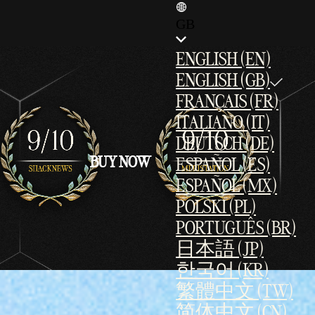
GB
ENGLISH (EN)
ENGLISH (GB)
FRANÇAIS (FR)
ITALIANO (IT)
DEUTSCH (DE)
BUY NOW
ESPAÑOL (ES)
ESPAÑOL (MX)
POLSKI (PL)
PORTUGUÊS (BR)
日本語 (JP)
한국어 (KR)
繁體中文 (TW)
简体中文 (CN)